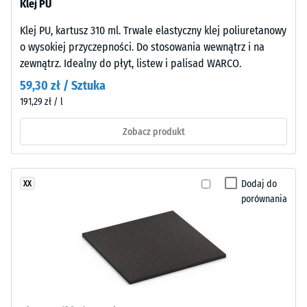
Klej PU
„End
obejmuje cały układ budowlany wraz z drogami przenoszenia, a
Infiltracja ok. 0
of
mm/h (0 l/h/m²)
nie pojedynczą płytę.
Klej PU, kartusz 310 ml. Trwale elastyczny klej poliuretanowy
Life
o wysokiej przyczepności. Do stosowania wewnątrz i na
Odporność
Tyres“
zewnątrz. Idealny do płyt, listew i palisad WARCO.
na poślizg
i
(EN 16165)
59,30 zł / Sztuka
odnosi
– Wartość
191,29 zł / l
się
skali 2 =
do
średni kąt
Zobacz produkt
granulatu
akceptacji
uzyskiwanego
ok. 13°,
z
grupa R10
Dodaj do
XX
recyklingu
Izolacja
porównania
zużytych
termiczna –
opon.
Wartość
Drobne
skali 3 =
uziarnienie
Przewodność
tworzy
cieplna ok.
równomierną,
0,11 W/(m·K)
zagęszczoną