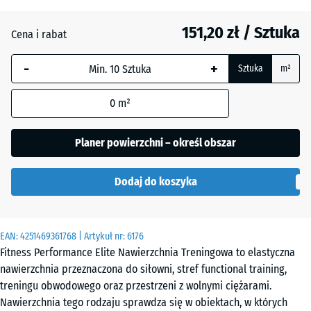
20
mm
151,20 zł / Sztuka
Cena i rabat
Wybrany,
-
+
niebiesko
Sztuka
m²
obramowany
wymiar jest
0
m²
używany do
obliczenia
Planer powierzchni – określ obszar
zapotrzebowania
(chyba że w
Dodaj do koszyka
danych produktu
wskazano
inaczej).
EAN:
4251469361768
| Artykuł nr:
6176
100
Fitness Performance Elite Nawierzchnia Treningowa to elastyczna
×
nawierzchnia przeznaczona do siłowni, stref functional training,
100
treningu obwodowego oraz przestrzeni z wolnymi ciężarami.
× 2
Nawierzchnia tego rodzaju sprawdza się w obiektach, w których