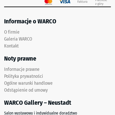
rozwiązania
użyciu
budowlane.
ciała
Montaż
testowego
Informacje o WARCO
odbywa
o
się
powierzchni
O firmie
na
100
Galeria WARCO
trwale
mm²
Kontakt
nośnym
(co
podłożu.
odpowiada
Noty prawne
Należy
1
przestrzegać
cm²)
Informacje prawne
instrukcji
z
Polityka prywatności
montażu.
siłą
Ogólne warunki handlowe
1000
Odstąpienie od umowy
N
(około
WARCO Gallery – Neustadt
105
kg).
Salon wystawowy i indywidualne doradztwo