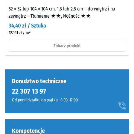
mogą
montażu.
być
52 × 52 lub 104 × 104 cm, 1,8 lub 2,8 cm – do wnętrz i na
powodowane
zewnątrz – Tłumienie ★★, Nośność ★★
np.
Struktura
34,40 zł / Sztuka
przez
spodniej
127,41 zł / m²
buty
strony
na
Zobacz produkt
wysokim
Spodnia
obcasie,
strona
nogi
jest
mebli,
płaska,
Doradztwo techniczne
donice
bez
na
22 307 13 97
struktury.
kółkach
Produkt
Od poniedziałku do piątku · 8:00–17:00
lub
przylega
podstawy
całą
różnych
powierzchnią
urządzeń.
do
Kompetencje
Wytrzymałość