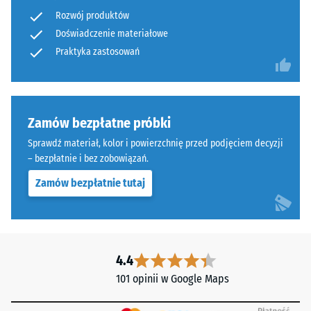
podłoża.
na
Rozwój produktów
W
ściskanie
Doświadczenie materiałowe
tej
jest
konstrukcji
Praktyka zastosowań
określana
drenaż
zgodnie
pod
z
nawierzchnią
metodą
nie
Zamów bezpłatne próbki
testową
jest
opisaną
Sprawdź materiał, kolor i powierzchnię przed podjęciem decyzji
przewidziany;
w
– bezpłatnie i bez zobowiązań.
w
normie
Zamów bezpłatnie tutaj
razie
BS
potrzeby
7188:1998.
odpływ
Próbkę
wody
materiału
należy
4.4
poddaje
zapewnić
się
101 opinii w Google Maps
poprzez
naciskowi
odpowiednie
przy