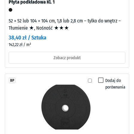
Wytrzymałość
Płyta podkładowa Kl. 1
powierzchnię
na
o
ściskanie
spokojnym
52 × 52 lub 104 × 104 cm, 1,8 lub 2,8 cm – tylko do wnętrz –
wyglądzie.
-
Tłumienie ★, Nośność ★★★
W
38,40 zł / Sztuka
Wartość
wariantach
142,22 zł / m²
skali
czarnych
i
5
Zobacz produkt
antracytowych
=
stosowane
ok.
jest
Dodaj do
BP
spoiwo
0
porównania
bezbarwne,
mm
natomiast
pozostałej
wersje
kolorowe
wgłębienia
wykorzystują
po
spoiwo
pigmentowane.