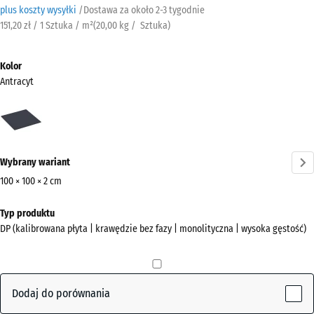
plus koszty wysyłki
/
Dostawa za około
2-3 tygodnie
151,20 zł / 1 Sztuka / m²
(
20,00
kg
/ Sztuka)
Kolor
Antracyt
Antracyt
(active)
Wybrany wariant
100 × 100 × 2 cm
Wymiary
Typ produktu
do
DP (kalibrowana płyta | krawędzie bez fazy | monolityczna | wysoka gęstość)
wysyłki
1000
x
1000
Dodaj do porównania
x