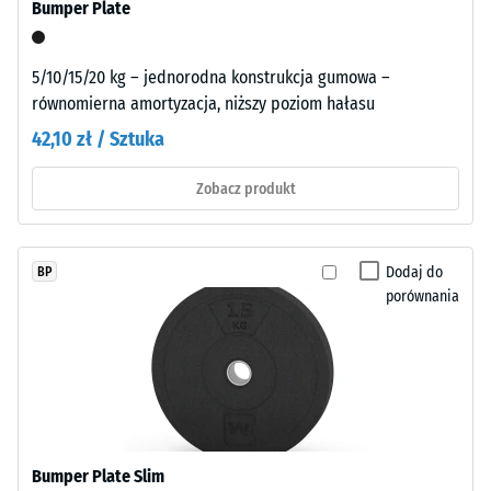
24
Bumper Plate
godzinach
Montaż
odciążenia
5/10/15/20 kg – jednorodna konstrukcja gumowa –
–
(BS
równomierna amortyzacja, niższy poziom hałasu
Obróbka
7188)
42,10 zł / Sztuka
–
Instalacja
Zobacz produkt
Układ
/ 5
tymczasowy:
Dodaj do
BP
płyty
porównania
po
prostu
położyć
Wytrzymałość
bez
na
klejowania
ściskanie
dla
materiału
testów
Bumper Plate Slim
opisuje