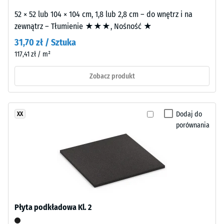
Taśma
świadczy
52 × 52 lub 104 × 104 cm, 1,8 lub 2,8 cm – do wnętrz i na
oferuje
o
zewnątrz – Tłumienie ★★★, Nośność ★
szybką,
wysokiej
31,70 zł / Sztuka
prostą
wytrzymałości
aplikację
117,41 zł / m²
na
bez
ściskanie,
Zobacz produkt
czasu
natomiast
utwardzania.
większa
Klej
głębokość
zapewnia
Dodaj do
XX
oznacza
porównania
większą
mniejszą
wytrzymałość
odporność
długoterminową.
na
Wynik:
obciążenia
elastyczny
punktowe.
system
Obciążenia
dla
tego
Płyta podkładowa Kl. 2
różnych
typu
scenariuszy