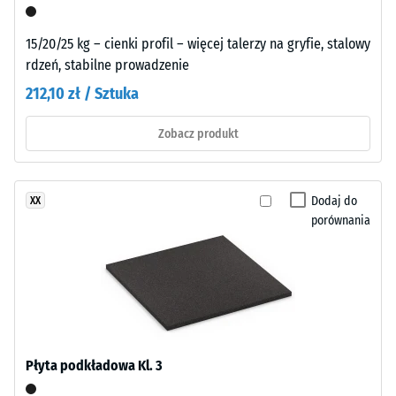
lub
jego
czasowych
odporność
15/20/25 kg – cienki profil – więcej talerzy na gryfie, stalowy
zastosowań.
na
rdzeń, stabilne prowadzenie
Połączenie
obciążenia
trwałe
212,10 zł / Sztuka
punktowe.
lub
Określa,
zabezpieczenie
Zobacz produkt
w
przed
jakim
siłami
stopniu
poziomymi
Dodaj do
XX
materiał
wymaga
porównania
ulega
trwale
odkształceniu
elastycznego
pod
kleju
wpływem
poliuretanowego
przyłożonej
WARCO
siły.
lub
Mała
taśmy
Płyta podkładowa Kl. 3
głębokość
dwustronnej.
wgniecenia