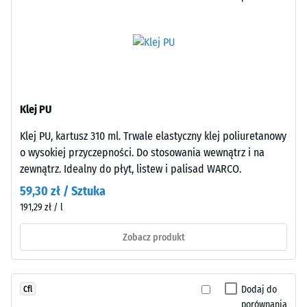
głębokość
wszystkich
wgniecenia
bokach.
świadczy
Krawędzie
o
pozostają
wysokiej
prostopadłe
wytrzymałości
bez
na
Klej PU
sfazowania,
ściskanie,
co
natomiast
Klej PU, kartusz 310 ml. Trwale elastyczny klej poliuretanowy
tworzy
większa
o wysokiej przyczepności. Do stosowania wewnątrz i na
niewiele
głębokość
zewnątrz. Idealny do płyt, listew i palisad WARCO.
widoczną
oznacza
59,30 zł / Sztuka
fugę
mniejszą
191,29 zł / l
włosową.
odporność
System
na
Zobacz produkt
zapewnia
obciążenia
jednorodną
punktowe.
powierzchnię
Obciążenia
Dodaj do
Cfl
o
tego
porównania