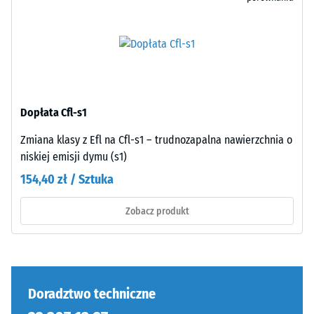
spójnym
typu
wyglądzie.
mogą
Montaż
być
jest
powodowane
łatwy
np.
dzięki
przez
precyzyjnym
buty
Dopłata Cfl-s1
cięciom.
na
Brak
Zmiana klasy z Efl na Cfl-s1 – trudnozapalna nawierzchnia o
wysokim
obrzeża
niskiej emisji dymu (s1)
obcasie,
obwodowego
nogi
154,40 zł / Sztuka
i
mebli,
klejowania.
donice
Zobacz produkt
na
kółkach
Struktura
lub
spodniej
podstawy
strony
Doradztwo techniczne
różnych
urządzeń.