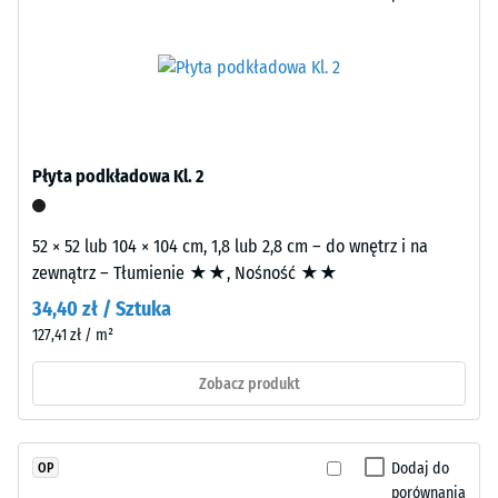
–
opisuje
Obróbka
jego
–
odporność
Instalacja
na
obciążenia
punktowe.
Płyta podkładowa Kl. 2
Określa,
w
jakim
52 × 52 lub 104 × 104 cm, 1,8 lub 2,8 cm – do wnętrz i na
stopniu
zewnątrz – Tłumienie ★★, Nośność ★★
Płyty
materiał
34,40 zł / Sztuka
wycięte
ulega
z
127,41 zł / m²
odkształceniu
większego
pod
Zobacz produkt
formatu
wpływem
posiadają
przyłożonej
frędzle
siły.
zazębienia
Dodaj do
OP
Mała
porównania
na