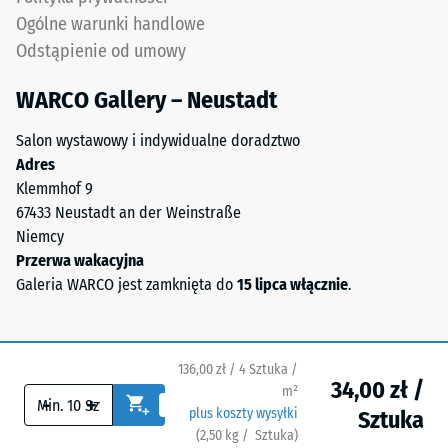
się
kg).
Ogólne warunki handlowe
na
Głębokość
Odstąpienie od umowy
trwale
powstałego
nośnym
wgniecenia
WARCO Gallery – Neustadt
podłożu.
mierzy
Należy
się
Salon wystawowy i indywidualne doradztwo
przestrzegać
bezpośrednio
Adres
instrukcji
po
Klemmhof 9
montażu.
obciążeniu,
67433 Neustadt an der Weinstraße
a
Niemcy
następnie
Przerwa wakacyjna
w
Galeria WARCO jest zamknięta do
15 lipca włącznie
.
regularnych
odstępach
czasu
136,00 zł / 4 Sztuka /
przez
34,00 zł /
m²
okres
-
+
plus koszty wysyłki
Sztuka
24
(
2,50
kg
/ Sztuka)
Bezpieczne nawierzchnie.
godzin