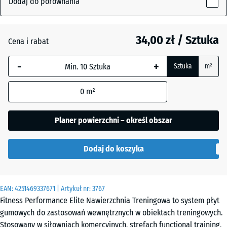
Dodaj do porównania
(active)
nakrapiany
10
mm
34,00 zł / Sztuka
Cena i rabat
Wybrany,
Antracyt
- 4,60 zł
niebiesko
-
+
Sztuka
m²
obramowany
wymiar jest
Czerwień
+ 1,70 zł
0
m²
używany do
Mineralna
obliczenia
zapotrzebowania
Planer powierzchni – określ obszar
(chyba że w
Czerwony
danych produktu
lekko
Dodaj do koszyka
wskazano
nakrapiany
inaczej).
50
EAN:
4251469337671
| Artykuł nr:
3767
Niebiesko
x
Fitness Performance Elite Nawierzchnia Treningowa to system płyt
lekko
50
gumowych do zastosowań wewnętrznych w obiektach treningowych.
nakrapiany
x 1
Stosowany w siłowniach komercyjnych, strefach functional training,