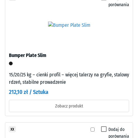
po
szkodliwych.
porównania
24
Poszczególne
granulki
godzinach
EPDM
odciążenia
pozostają
(BS
widoczne
na
7188)
przeważnie
Bumper Plate Slim
czarnej,
drobnoziarnistej
15/20/25 kg – cienki profil – więcej talerzy na gryfie, stalowy
powierzchni
/ 5
rdzeń, stabilne prowadzenie
i
tworzą
212,10 zł / Sztuka
delikatny
efekt
Zobacz produkt
kolorystyczny.
Wytrzymałość
na
ściskanie
Dodaj do
XX
Montaż
porównania
materiału