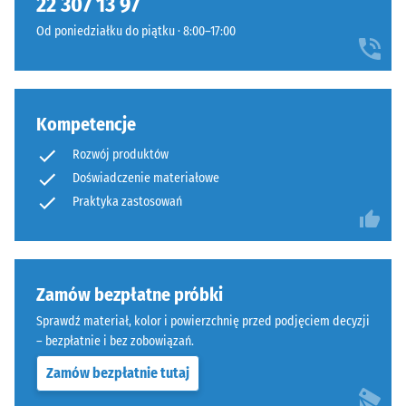
22 307 13 97
Wytrzymałość
Od poniedziałku do piątku · 8:00–17:00
na
ściskanie
Spodnia
jest
strona
określana
jest
Kompetencje
zgodnie
płaska,
z
Rozwój produktów
bez
metodą
Doświadczenie materiałowe
struktury.
testową
Praktyka zastosowań
Produkt
opisaną
przylega
w
całą
normie
powierzchnią
BS
Zamów bezpłatne próbki
do
7188:1998.
podłoża.
Sprawdź materiał, kolor i powierzchnię przed podjęciem decyzji
Próbkę
W
– bezpłatnie i bez zobowiązań.
materiału
tej
poddaje
Zamów bezpłatnie tutaj
konstrukcji
się
drenaż