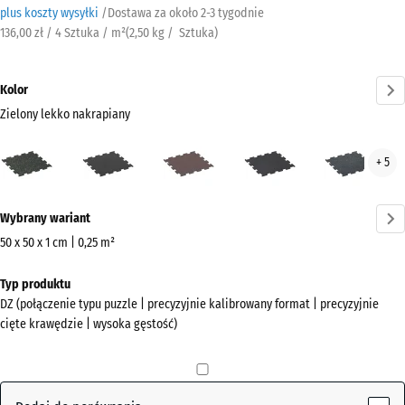
plus koszty wysyłki
/
Dostawa za około
2-3 tygodnie
136,00 zł / 4 Sztuka / m²
(
2,50
kg
/ Sztuka)
Kolor
Zielony lekko nakrapiany
Zielony
Antracyt
Czerwień
Czerwony
Nieb
+ 5
lekko
Mineralna
lekko
lekk
nakrapiany
nakrapiany
nakr
Więcej
(active)
Wybrany wariant
informacji
o
50 x 50 x 1 cm | 0,25 m²
kolorach?
Wymiary
Typ produktu
do
Pokaż
DZ (połączenie typu puzzle | precyzyjnie kalibrowany format | precyzyjnie
wysyłki
paletę
cięte krawędzie | wysoka gęstość)
530
kolorów
x
Zielony
530
lekko
x