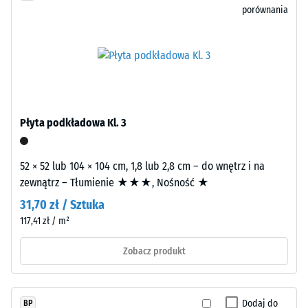
porównania
recyklingu
Wytrzymałość
zużytych
na
opon.
ściskanie
EPDM
(kauczuk
-
etylenowo-
Wartość
propylenowo-
Płyta podkładowa Kl. 3
skali
dienowy)
jest
5
syntetycznym
52 × 52 lub 104 × 104 cm, 1,8 lub 2,8 cm – do wnętrz i na
=
kauczukiem
zewnątrz – Tłumienie ★★★, Nośność ★
ok.
barwionym
31,70 zł / Sztuka
w
0
117,41 zł / m²
masie
mm
i
Zobacz produkt
pozostałej
wolnym
od
wgłębienia
substancji
Dodaj do
BP