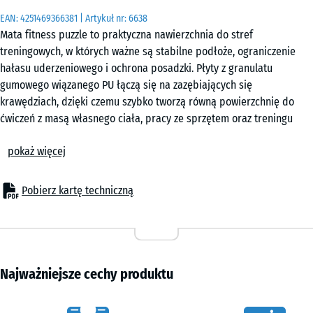
|
EAN:
4251469366381
| Artykuł nr:
6638
0,25
Mata fitness puzzle to praktyczna nawierzchnia do stref
m²
treningowych, w których ważne są stabilne podłoże, ograniczenie
hałasu uderzeniowego i ochrona posadzki. Płyty z granulatu
gumowego wiązanego PU łączą się na zazębiających się
50
krawędziach, dzięki czemu szybko tworzą równą powierzchnię do
x
ćwiczeń z masą własnego ciała, pracy ze sprzętem oraz treningu
50
funkcjonalnego. Nawierzchnia sprawdza się w siłowniach, klubach
x 3
+ 11,80 zł
pokaż więcej
sportowych i home gym.
cm
Szybkie układanie
|
System puzzle pozwala sprawnie przygotować powierzchnię
Pobierz kartę techniczną
0,25
treningową bez klejenia do podłoża. Elementy łączą się pewnie i
m²
pozostają na miejscu dzięki własnemu ciężarowi oraz
antypoślizgowej strukturze. Nawierzchnię można później
rozbudować, przełożyć lub zdemontować.
50
Ochrona podłoża i sprzętu
Najważniejsze cechy produktu
x
Elastyczna struktura ogranicza skutki uderzeń oraz nacisku
50
punktowego powstającego podczas odkładania hantli, pracy z
x 4