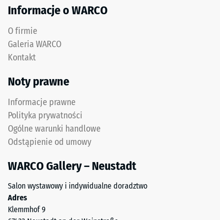
recyklingu
Izolacja
Informacje o WARCO
zużytych
termiczna –
opon.
Wartość
O firmie
Górna
skali 3 =
Galeria WARCO
warstwa
Przewodność
Kontakt
cieplna ok.
użytkowa
0,11 W/(m·K)
z
Noty prawne
drobnego
Mrozoodporny
granulatu
Informacje prawne
Wytrzymałość
ELT
Polityka prywatności
na
tworzy
Ogólne warunki handlowe
powierzchnię
ściskanie
Odstąpienie od umowy
odporną
-
na
WARCO Gallery – Neustadt
Wartość
ścieranie
i
skali
Salon wystawowy i indywidualne doradztwo
antypoślizgową.
Adres
3
Dolna
Klemmhof 9
=
warstwa