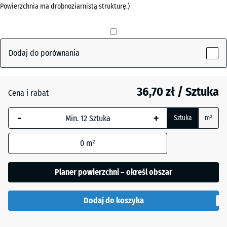
Powierzchnia ma drobnoziarnistą strukturę.)
mm
Czerwony
+ 2,50 zł
ceglasty
Wybrany,
niebiesko
obramowany
Dodaj do porównania
Szary
+ 2,50 zł
wymiar jest
łupkowy
używany do
obliczenia
36,70 zł / Sztuka
Cena i rabat
zapotrzebowania
Zielony
(chyba że w
+ 5,00 zł
-
+
Sztuka
m²
trawiasty
danych produktu
wskazano
0
m²
inaczej).
50
Planer powierzchni – określ obszar
x
50
Dodaj do koszyka
x 2
cm