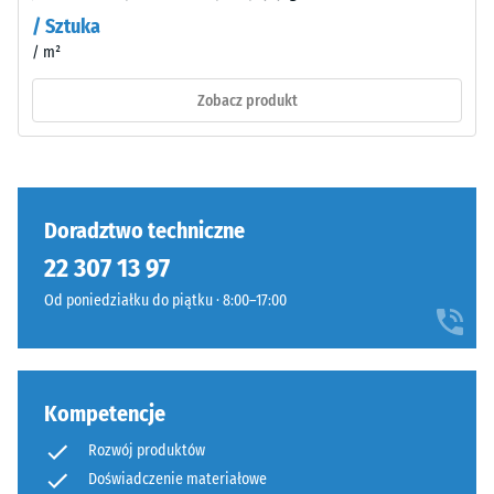
Materiał
dźwięków
/ Sztuka
uderzeniowych
–
– Wartość
/ m²
Składniki
skali 2 =
i
Zobacz produkt
komfortowe
budowa
tłumienie
Klasa
antypoślizgowości
Wyrób
DS (EN 14041) -
ma
Doradztwo techniczne
Wartość skali 2 =
budowę
Współczynnik
22 307 13 97
dwuwarstwową
tarcia ok. 0,38
Od poniedziałku do piątku · 8:00–17:00
i
Odporność
wykonany
na
jest
ścieranie
z
–
Kompetencje
oczyszczonego,
Odporność
czarnego
na zużycie
Rozwój produktów
granulatu
ścierne –
Doświadczenie materiałowe
ELT