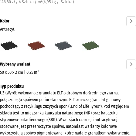
146,80 zł / 4 Sztuka / m²
(
4,95
kg
/ Sztuka)
Kolor
Antracyt
Antracyt
Czerwony
Szary
Zielony
(active)
ceglasty
łupkowy
trawiasty
Więcej
Wybrany wariant
informacji
o
50 x 50 x 2 cm | 0,25 m²
kolorach?
Wymiary
Typ produktu
do
Pokaż
UZ (Wyrób wykonano z granulatu ELT o drobnym do średniego ziarna,
wysyłki
paletę
połączonego spoiwem poliuretanowym. ELT oznacza granulat gumowy
540
kolorów
pochodzący z recyklingu zużytych opon („End of Life Tyres"). Pod względem
x
składu jest to mieszanka kauczuku naturalnego (NR) oraz kauczuku
(active)
Antracyt
540
styrenowo-butadienowego (SBR). W wersjach czarnej i antracytowej
x
stosowane jest przezroczyste spoiwo, natomiast warianty kolorowe
wykorzystują spoiwo pigmentowane, które nadaje granulkom wybarwienie.
20