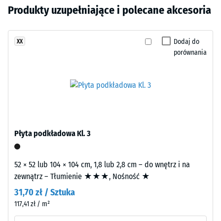
sobą w trakcie użytkowania.
780 do
Nie
Produkty uzupełniające i polecane akcesoria
Ciemny
840
wybrano
granit
kg/m³
jeszcze
są
Dodaj do
XX
żadnego
wykonywane
Tłumienie
porównania
produktu
wstrząsów,
z
do
drgań i
granulatu
porównania.
dźwięków
EPDM
uderzeniowych
w
– Wartość
różnych
skali 2 =
odcieniach
komfortowe
szarości
tłumienie
Płyta podkładowa Kl. 3
i
Klasa
czerni
antypoślizgowości
oraz
52 × 52 lub 104 × 104 cm, 1,8 lub 2,8 cm – do wnętrz i na
DS (EN 14041) -
transparentnego
zewnątrz – Tłumienie ★★★, Nośność ★
Wartość skali 5 =
spoiwa
31,70 zł / Sztuka
Współczynnik
PU
117,41 zł / m²
tarcia ok. 0,6
odpornego