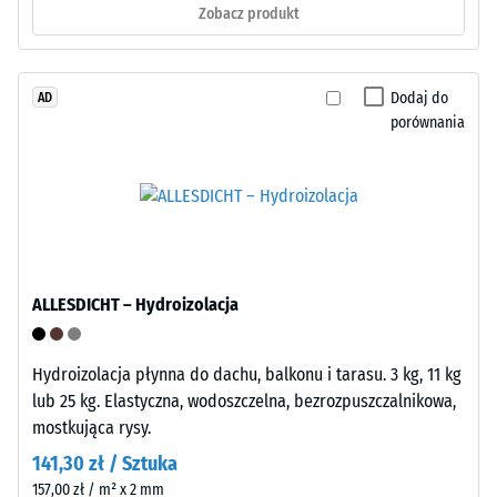
(kauczuk
Pozorna
Zobacz produkt
etylenowo-
gęstość
propylenowo-
materiału
dienowy)
opisuje
Dodaj do
AD
barwionego
stosunek
porównania
w
jego
masie
masy
i
do
połączonego
całkowitej
stabilizowanym
objętości,
UV
w
poliuretanem.
tym
ALLESDICHT – Hydroizolacja
Powierzchnia
wszystkich
warstwy
porów,
użytkowej
Hydroizolacja płynna do dachu, balkonu i tarasu. 3 kg, 11 kg
pustek
ma
lub 25 kg. Elastyczna, wodoszczelna, bezrozpuszczalnikowa,
i
otwartoporową
mostkująca rysy.
wtrąceń
strukturę.
powietrza.
141,30 zł / Sztuka
Warstwę
W
157,00 zł / m² x 2 mm