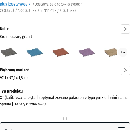
plus koszty wysyłki
/
Dostawa za około
4-6 tygodni
290,87 zł / 1,06 Sztuka / m²
(
14,41
kg
/ Sztuka)
Kolor
Ciemnoszary granit
Ciemnoszary
Atlantyk
Etna
Lawenda
Ratt
+ 4
granit
(active)
Więcej
Wybrany wariant
informacji
o
97,1 x 97,1 × 1,8 cm
kolorach?
Wymiary
Typ produktu
do
Pokaż
XT (kalibrowana płyta | zoptymalizowane połączenie typu puzzle | minimalna
wysyłki
paletę
spoina | kanały drenażowe)
1010
kolorów
x
Ciemnoszary
1010
(active)
granit
x