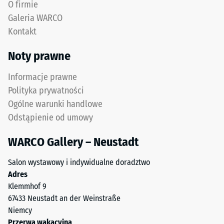
O firmie
gęstości.
Na
Galeria WARCO
przykład
Kontakt
wartość
skali
Noty prawne
2
oznacza
Informacje prawne
Faliste
pozorną
Polityka prywatności
zęby
gęstość
Ogólne warunki handlowe
na
w
Odstąpienie od umowy
czterech
przedziale
bokach
od
WARCO Gallery – Neustadt
(jak
780
w
do
Salon wystawowy i indywidualne doradztwo
systemie
840
Adres
4035)
kg/m³.
Klemmhof 9
bez
Gęstość
67433 Neustadt an der Weinstraße
sfazowania
fizyczna,
Niemcy
krawędzi.
znana
Przerwa wakacyjna