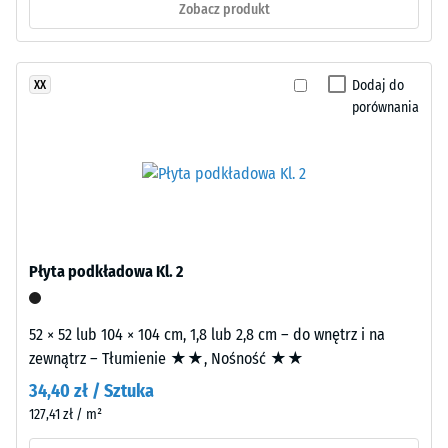
Odporność
na
Zobacz produkt
na
promieniowanie
ścieranie
UV.
–
Mieszanka
Dodaj do
XX
Odporność
tworzy
porównania
na zużycie
wielotonową
ścierne –
powierzchnię
Wartość
przypominającą
skali 2 =
ciemny
"dobra"
kamień
(BS 7188)
naturalny.
Przepuszczalność
EPDM
Płyta podkładowa Kl. 2
wody (EN 12616) –
jest
Skala 4 =
odporny
Infiltracja ok. 600
52 × 52 lub 104 × 104 cm, 1,8 lub 2,8 cm – do wnętrz i na
na
mm/h (600
zewnątrz – Tłumienie ★★, Nośność ★★
promieniowanie
l/h/m²)
UV,
34,40 zł / Sztuka
Odporność
a
127,41 zł / m²
na poślizg
pigmenty