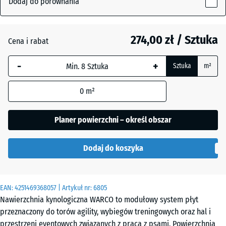
Dodaj do porównania
18
mm
Atlantyk
274,00 zł / Sztuka
Cena i rabat
Wybrany,
niebiesko
-
+
Sztuka
m²
obramowany
Etna
wymiar jest
0
m²
używany do
obliczenia
Lawenda
zapotrzebowania
Planer powierzchni – określ obszar
(chyba że w
danych produktu
Rattan
Dodaj do koszyka
wskazano
inaczej).
97,1
Szary
EAN:
4251469368057
| Artykuł nr:
6805
x
granit
Nawierzchnia kynologiczna WARCO to modułowy system płyt
97,1
przeznaczony do torów agility, wybiegów treningowych oraz hal i
×
przestrzeni eventowych związanych z pracą z psami. Powierzchnia