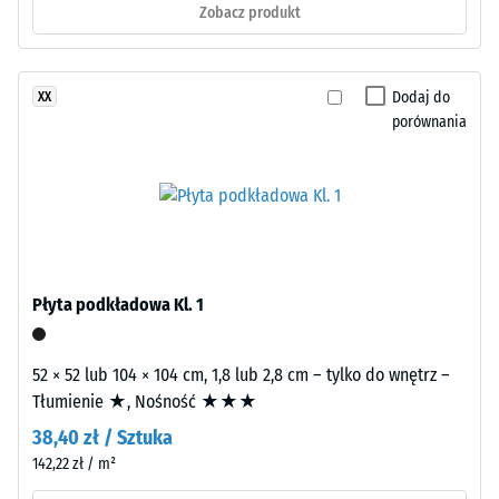
budowa
Zobacz produkt
wartość
skali
Wyrób
2
Dodaj do
XX
ma
porównania
=
budowę
dwuwarstwową.
780
Warstwę
do
użytkową
840
o
grubości
kg/m³
około
Płyta podkładowa Kl. 1
3,3
mm
wykonano
52 × 52 lub 104 × 104 cm, 1,8 lub 2,8 cm – tylko do wnętrz –
/ 5
z
Tłumienie ★, Nośność ★★★
nowego
38,40 zł / Sztuka
granulatu
142,22 zł / m²
EPDM