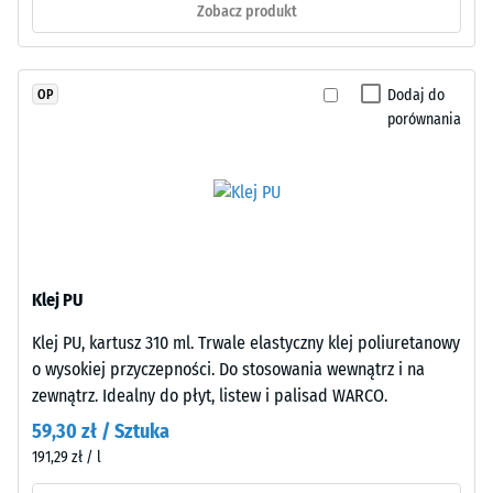
(EN 16165)
Zobacz produkt
są
– Wartość
trwale
skali 4 =
związane
średni kąt
z
Dodaj do
OP
akceptacji
granulatem,
porównania
ok. 16°,
dzięki
grupa R10
czemu
Izolacja
kolor
termiczna –
pozostaje
Wartość
stabilny
skali 2 =
także
Przewodność
Klej PU
przy
cieplna ok.
ścieraniu.
0,12 W/(m·K)
Klej PU, kartusz 310 ml. Trwale elastyczny klej poliuretanowy
o wysokiej przyczepności. Do stosowania wewnątrz i na
Mrozoodporny
zewnątrz. Idealny do płyt, listew i palisad WARCO.
Materiał
Gęstość
–
59,30 zł / Sztuka
pozorna
Składniki
191,29 zł / l
-
i