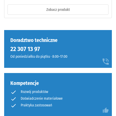
nośną
produktach
wykonano
Zobacz produkt
WARCO
z
wartość
oczyszczonego,
ta
czarnego
zazwyczaj
granulatu
mieści
Doradztwo techniczne
ELT
się
o
w
22 307 13 97
średnim
przedziale
Od poniedziałku do piątku · 8:00–17:00
ziarnie,
od
połączonego
600
spoiwem
do
poliuretanowym.
1250
Kompetencje
ELT
kg/m³.
oznacza
Aby
Rozwój produktów
granulat
w
Doświadczenie materiałowe
z
czytelny
Praktyka zastosowań
recyklingu
sposób
zużytych
przedstawić