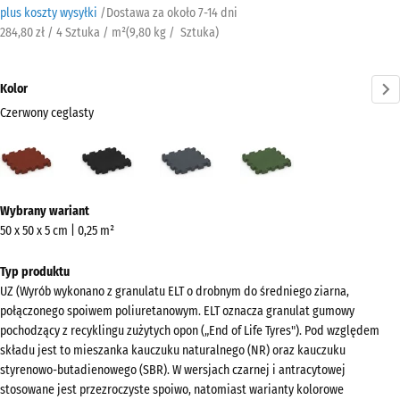
plus koszty wysyłki
/
Dostawa za około
7-14 dni
284,80 zł / 4 Sztuka / m²
(
9,80
kg
/ Sztuka)
Kolor
Czerwony ceglasty
Czerwony
Antracyt
Szary
Zielony
ceglasty
łupkowy
trawiasty
(active)
Więcej
Wybrany wariant
informacji
50 x 50 x 5 cm | 0,25 m²
o
kolorach?
Typ produktu
UZ (Wyrób wykonano z granulatu ELT o drobnym do średniego ziarna,
Pokaż
połączonego spoiwem poliuretanowym. ELT oznacza granulat gumowy
paletę
pochodzący z recyklingu zużytych opon („End of Life Tyres"). Pod względem
kolorów
składu jest to mieszanka kauczuku naturalnego (NR) oraz kauczuku
styrenowo-butadienowego (SBR). W wersjach czarnej i antracytowej
Czerwony
stosowane jest przezroczyste spoiwo, natomiast warianty kolorowe
(active)
ceglasty