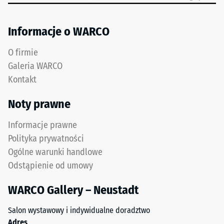
Izolacja
gumowego
termiczna –
uzyskiwanego
Wartość
Informacje o WARCO
z
skali 4 =
recyklingu
Przewodność
O firmie
zużytych
cieplna ok.
Galeria WARCO
opon.
0,09 W/(m·K)
Kontakt
Górna
Mrozoodporny
warstwa
Noty prawne
Wytrzymałość
użytkowa
z
na
Informacje prawne
drobnego
ściskanie
Polityka prywatności
granulatu
Ogólne warunki handlowe
-
ELT
Odstąpienie od umowy
tworzy
Wartość
powierzchnię
skali
WARCO Gallery – Neustadt
odporną
2
na
Salon wystawowy i indywidualne doradztwo
ścieranie
=
Adres