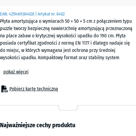
EAN:
4251469364028
| Artykuł nr:
6402
Płyta amortyzująca o wymiarach 50 × 50 × 5 cm z połączeniem typu
puzzle tworzy bezpieczną nawierzchnię amortyzującą przeznaczoną
na place zabaw o krytycznej wysokości upadku do 190 cm. Płyta
posiada certyfikat zgodności z normą EN 1177 i dlatego nadaje się
do miejsc, w których wymagana jest ochrona przy średniej
wysokości upadku. Kompaktowy format oraz stabilny system
łączenia ułatwiają montaż i pozwalają w razie potrzeby łatwo
pokaż więcej
wymieniać pojedyncze elementy.
Zastosowanie
Płyta amortyzująca o grubości 5 cm stosowana jest wszędzie tam,
Pobierz kartę techniczną
gdzie dzieci wymagają ochrony przy upadkach z wysokości do 190
cm. Typowe zastosowania to urządzenia zabawowe o średniej lub
większej wysokości, takie jak zestawy wspinaczkowe, wieże
wspinaczkowe, konstrukcje z siatkami do wspinania, większe
zjeżdżalnie lub rozbudowane zestawy zabawowe na szkolnych
Najważniejsze cechy produktu
boiskach i publicznych placach zabaw.