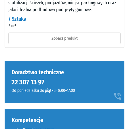
wstrząsów,
zróżnicowany
stabilizacji ścieżek, podjazdów, miejsc parkingowych oraz
drgań i
wygląd.
jako idealna podbudowa pod płyty gumowe.
dźwięków
/ Sztuka
uderzeniowych
– Wartość
/ m²
Materiał
skali 4 = silne
–
Zobacz produkt
tłumienie
Składniki
i
Klasa
budowa
antypoślizgowości
DS (EN 14041) -
Wartość skali 3 =
Doradztwo techniczne
Współczynnik
Wyrób
tarcia ok. 0,45
22 307 13 97
ma
Od poniedziałku do piątku · 8:00–17:00
Odporność
budowę
na ścieranie
dwuwarstwową
–
i
Odporność
wykonany
na zużycie
Kompetencje
jest
ścierne –
z
Wartość