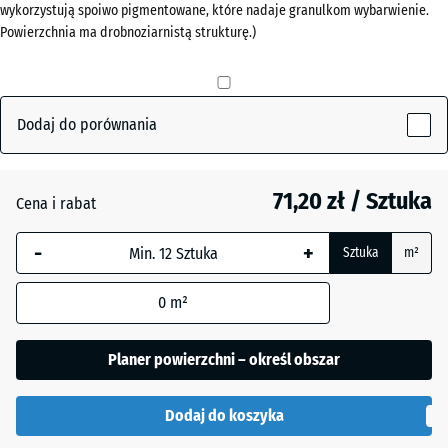
wykorzystują spoiwo pigmentowane, które nadaje granulkom wybarwienie.
Powierzchnia ma drobnoziarnistą strukturę.)
Antracyt
- 2,30 zł
Dodaj do porównania
Szary
łupkowy
71,20 zł / Sztuka
Cena i rabat
Zielony
-
+
+ 2,10 zł
Sztuka
m²
trawiasty
0
m²
Planer powierzchni – określ obszar
Dodaj do koszyka