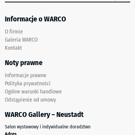
oznacza
Izolacja
"End
termiczna –
Informacje o WARCO
of
Wartość
Life
skali 5 =
O firmie
Tyres"
Przewodność
Galeria WARCO
i
cieplna ok.
Kontakt
0,07 W/(m·K)
odnosi
się
Mrozoodporny
Noty prawne
do
Wytrzymałość
granulatu
Informacje prawne
gumowego
na
Polityka prywatności
uzyskiwanego
ściskanie
Ogólne warunki handlowe
z
-
Odstąpienie od umowy
recyklingu
zużytych
Wartość
WARCO Gallery – Neustadt
opon.
skali
Górna
Salon wystawowy i indywidualne doradztwo
2
warstwa
Adres