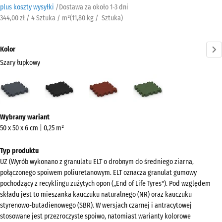
plus koszty wysyłki
/
Dostawa za około
​ ​ ​​​1-3 dni
344,00 zł / 4 Sztuka / m²
(
11,80
kg
/ Sztuka)
Kolor
Szary łupkowy
Szary
Antracyt
Czerwony
Zielony
łupkowy
ceglasty
trawiasty
(active)
Więcej
Wybrany wariant
informacji
50 x 50 x 6 cm | 0,25 m²
o
kolorach?
Typ produktu
UZ (Wyrób wykonano z granulatu ELT o drobnym do średniego ziarna,
Pokaż
połączonego spoiwem poliuretanowym. ELT oznacza granulat gumowy
paletę
pochodzący z recyklingu zużytych opon („End of Life Tyres"). Pod względem
kolorów
składu jest to mieszanka kauczuku naturalnego (NR) oraz kauczuku
styrenowo-butadienowego (SBR). W wersjach czarnej i antracytowej
Szary
stosowane jest przezroczyste spoiwo, natomiast warianty kolorowe
(active)
łupkowy