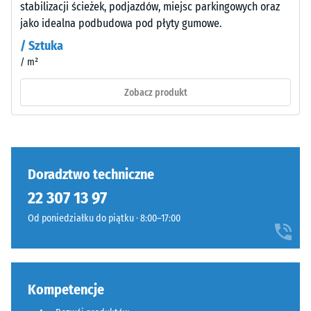
wstrząsów,
barwna
stabilizacji ścieżek, podjazdów, miejsc parkingowych oraz
drgań i
może
jako idealna podbudowa pod płyty gumowe.
dźwięków
się
/ Sztuka
uderzeniowych
zużywać,
– Wartość
/ m²
jednak
skali 5 =
przy
Zobacz produkt
doskonałe
tym
tłumienie
ciemnym
Klasa
kolorze
antypoślizgowości
efekt
DS (EN 14041) -
Doradztwo techniczne
jest
Wartość skali 3 =
niewielki.
Współczynnik
22 307 13 97
tarcia ok. 0,45
Od poniedziałku do piątku · 8:00–17:00
Materiał
Odporność
–
na ścieranie
Składniki
–
Odporność
i
Kompetencje
na zużycie
budowa
ścierne –