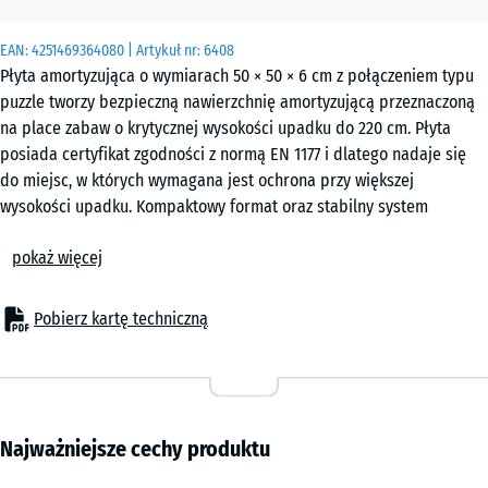
EAN:
4251469364080
| Artykuł nr:
6408
Płyta amortyzująca o wymiarach 50 × 50 × 6 cm z połączeniem typu
puzzle tworzy bezpieczną nawierzchnię amortyzującą przeznaczoną
na place zabaw o krytycznej wysokości upadku do 220 cm. Płyta
posiada certyfikat zgodności z normą EN 1177 i dlatego nadaje się
do miejsc, w których wymagana jest ochrona przy większej
wysokości upadku. Kompaktowy format oraz stabilny system
łączenia ułatwiają montaż i pozwalają w razie potrzeby łatwo
pokaż więcej
wymieniać pojedyncze elementy.
Zastosowanie
Płyta amortyzująca o grubości 6 cm stosowana jest wszędzie tam,
Pobierz kartę techniczną
gdzie dzieci wymagają ochrony przy upadkach z wysokości do 220
cm. Typowe zastosowania to wyższe urządzenia zabawowe i bardziej
wymagające konstrukcje, takie jak duże konstrukcje wspinaczkowe,
wieże wspinaczkowe, sieci wspinaczkowe, zestawy zabawowe lub
ściany wspinaczkowe i boulderowe na publicznych placach zabaw,
Najważniejsze cechy produktu
szkolnych boiskach oraz terenach rekreacyjnych.