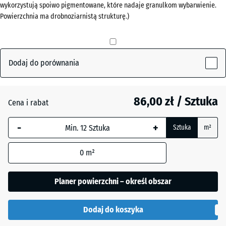
wykorzystują spoiwo pigmentowane, które nadaje granulkom wybarwienie.
Powierzchnia ma drobnoziarnistą strukturę.)
Antracyt
- 2,00 zł
Dodaj do porównania
Czerwony
ceglasty
86,00 zł / Sztuka
Cena i rabat
Zielony
-
+
+ 2,30 zł
Sztuka
m²
trawiasty
0
m²
Planer powierzchni – określ obszar
Dodaj do koszyka