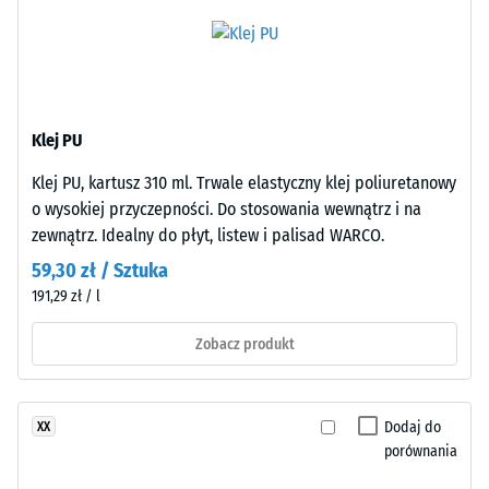
budowa
wartość
skali
Wyrób
2
ma
=
budowę
Klej PU
dwuwarstwową.
780
Warstwę
Klej PU, kartusz 310 ml. Trwale elastyczny klej poliuretanowy
do
użytkową
o wysokiej przyczepności. Do stosowania wewnątrz i na
840
o
zewnątrz. Idealny do płyt, listew i palisad WARCO.
grubości
kg/m³
59,30 zł / Sztuka
około
191,29 zł / l
3,3
mm
Zobacz produkt
wykonano
/ 5
z
nowego
Dodaj do
XX
granulatu
porównania
EPDM