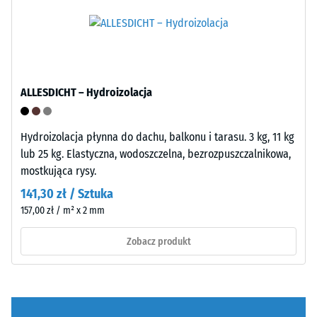
nośną
produktach
wykonano
WARCO
z
wartość
oczyszczonego,
ta
czarnego
zazwyczaj
granulatu
ALLESDICHT – Hydroizolacja
mieści
ELT
się
o
w
Hydroizolacja płynna do dachu, balkonu i tarasu. 3 kg, 11 kg
średnim
przedziale
lub 25 kg. Elastyczna, wodoszczelna, bezrozpuszczalnikowa,
ziarnie,
od
mostkująca rysy.
połączonego
600
141,30 zł / Sztuka
spoiwem
do
poliuretanowym.
157,00 zł / m² x 2 mm
1250
ELT
kg/m³.
Zobacz produkt
oznacza
Aby
granulat
w
z
czytelny
recyklingu
sposób
zużytych
przedstawić