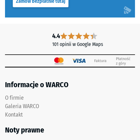
Zamów bezpłatnie tutaj
gęstości.
Na
przykład
wartość
skali
4.4
2
101 opinii w Google Maps
oznacza
Faliste
pozorną
zęby
gęstość
na
w
czterech
przedziale
bokach
Informacje o WARCO
od
(jak
780
O firmie
w
do
systemie
Galeria WARCO
840
4035)
Kontakt
kg/m³.
bez
Gęstość
sfazowania
Noty prawne
fizyczna,
krawędzi.
znana