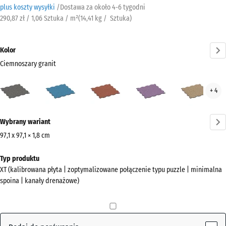
plus koszty wysyłki
/
Dostawa za około
4-6 tygodni
290,87 zł / 1,06 Sztuka / m²
(
14,41
kg
/ Sztuka)
Kolor
Ciemnoszary granit
Ciemnoszary
Atlantyk
Etna
Lawenda
Ratt
+ 4
granit
(active)
Więcej
Wybrany wariant
informacji
o
97,1 x 97,1 × 1,8 cm
kolorach?
Wymiary
Typ produktu
do
Pokaż
XT (kalibrowana płyta | zoptymalizowane połączenie typu puzzle | minimalna
wysyłki
paletę
spoina | kanały drenażowe)
1010
kolorów
x
Ciemnoszary
1010
(active)
granit
x