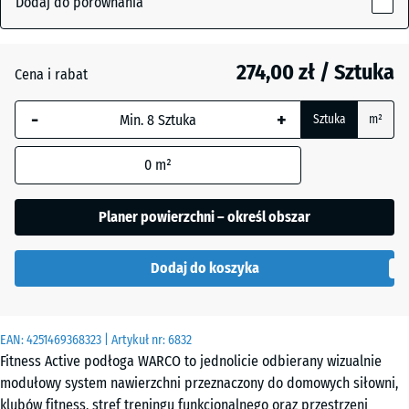
Dodaj do porównania
18
mm
Atlantyk
274,00 zł / Sztuka
Cena i rabat
Wybrany,
niebiesko
-
+
Sztuka
m²
obramowany
Etna
wymiar jest
0
m²
używany do
obliczenia
Lawenda
zapotrzebowania
Planer powierzchni – określ obszar
(chyba że w
danych produktu
Rattan
Dodaj do koszyka
wskazano
inaczej).
97,1
EAN:
4251469368323
| Artykuł nr:
6832
Szary
x
Fitness Active podłoga WARCO to jednolicie odbierany wizualnie
granit
97,1
modułowy system nawierzchni przeznaczony do domowych siłowni,
×
klubów fitness, stref treningu funkcjonalnego oraz przestrzeni