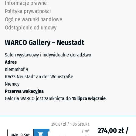
Krawędzie
Informacje prawne
również
pozostają
Polityka prywatności
jako
prostopadłe,
Ogólne warunki handlowe
gęstość
tworząc
masowa,
Odstąpienie od umowy
fugę
wskazuje
włosową.
WARCO Gallery – Neustadt
natomiast
System
stosunek
stanowi
Salon wystawowy i indywidualne doradztwo
masy
warstwę
Adres
substancji
wierzchnią
Klemmhof 9
do
w
67433 Neustadt an der Weinstraße
jej
konstrukcji
Niemcy
czystej
wielowarstwowej.
Przerwa wakacyjna
objętości
Orientacja
Galeria WARCO jest zamknięta do
15 lipca włącznie
.
materiału
płyt
bez
jest
uwzględnienia
obowiązkowa.
pustek.
290,87 zł / 1,06 Sztuka
Połączenie
Wyrażana
274,00 zł /
/ m²
jest
-
+
jest