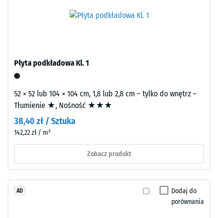
(kauczuk
Pozorna
etylenowo-
gęstość
propylenowo-
materiału
dienowy)
opisuje
barwionego
stosunek
w
jego
Płyta podkładowa Kl. 1
masie
masy
i
do
52 × 52 lub 104 × 104 cm, 1,8 lub 2,8 cm – tylko do wnętrz –
połączonego
całkowitej
Tłumienie ★, Nośność ★★★
stabilizowanym
objętości,
UV
w
38,40 zł / Sztuka
poliuretanem.
tym
142,22 zł / m²
Powierzchnia
wszystkich
warstwy
Zobacz produkt
porów,
użytkowej
pustek
ma
i
otwartoporową
wtrąceń
Dodaj do
AD
strukturę.
powietrza.
porównania
Warstwę
W