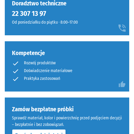
Doradztwo techniczne
opon
pozorną
22 307 13 97
(„End
gęstość
of
konkretnego
Od poniedziałku do piątku · 8:00–17:00
Life
produktu,
Tyres").
WARCO
Warstwa
stosuje
nośna
skalę
Kompetencje
jest
od
prasowana
Rozwój produktów
1
przy
Doświadczenie materiałowe
do
standardowej
5,
Praktyka zastosowań
gęstości.
gdzie
każda
wartość
Montaż
skali
Zamów bezpłatne próbki
–
odpowiada
Obróbka
Sprawdź materiał, kolor i powierzchnię przed podjęciem decyzji
określonemu
–
– bezpłatnie i bez zobowiązań.
zakresowi
Instalacja