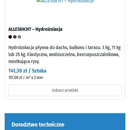
Faliste
Wytrzymałość
zęby
na
na
ściskanie
czterech
materiału
ALLESDICHT – Hydroizolacja
bokach
opisuje
(jak
jego
Hydroizolacja płynna do dachu, balkonu i tarasu. 3 kg, 11 kg
w
odporność
lub 25 kg. Elastyczna, wodoszczelna, bezrozpuszczalnikowa,
systemie
na
mostkująca rysy.
4035)
obciążenia
bez
141,30 zł / Sztuka
punktowe.
sfazowania
Określa,
157,00 zł / m² x 2 mm
krawędzi.
w
Zobacz produkt
Krawędzie
jakim
pozostają
stopniu
prostopadłe,
materiał
tworząc
ulega
fugę
odkształceniu
Doradztwo techniczne
włosową.
pod