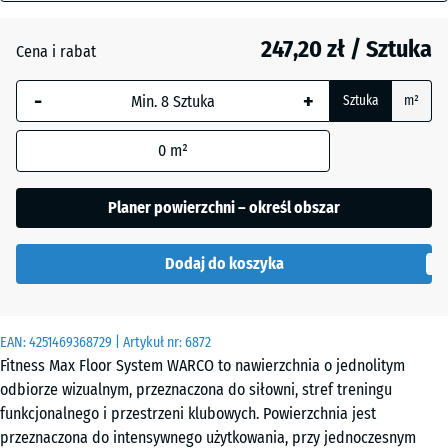
mm
Atlantyk
247,20 zł / Sztuka
Cena i rabat
Wybrany,
niebiesko
Ciemnoszary
-
+
Sztuka
m²
obramowany
granit
wymiar jest
0
m²
używany do
obliczenia
Lawenda
zapotrzebowania
Planer powierzchni – określ obszar
(chyba że w
danych produktu
Dodaj do koszyka
wskazano
Rattan
inaczej).
97,1
EAN:
4251469368729
| Artykuł nr:
6872
x
Fitness Max Floor System WARCO to nawierzchnia o jednolitym
Szary
97,1
odbiorze wizualnym, przeznaczona do siłowni, stref treningu
granit
×
funkcjonalnego i przestrzeni klubowych. Powierzchnia jest
1,8
przeznaczona do intensywnego użytkowania, przy jednoczesnym