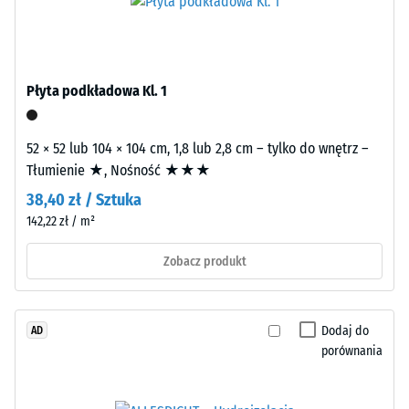
mm
nośna
pozostałej
jest
prasowana
wgłębienia
przy
po
Płyta podkładowa Kl. 1
wysokiej
24
gęstości.
52 × 52 lub 104 × 104 cm, 1,8 lub 2,8 cm – tylko do wnętrz –
godzinach
Tłumienie ★, Nośność ★★★
odciążenia
Montaż
38,40 zł / Sztuka
–
(BS
142,22 zł / m²
Obróbka
7188)
–
Zobacz produkt
Instalacja
Dodaj do
AD
/ 5
porównania