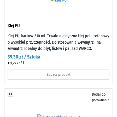
ELT
Wartość
o
skali 2 =
Przewodność
drobnym
cieplna ok.
ziarnie,
Klej PU
0,12 W/(m·K)
połączonego
spoiwem
Wytrzymałość
Klej PU, kartusz 310 ml. Trwale elastyczny klej poliuretanowy
poliuretanowym.
o wysokiej przyczepności. Do stosowania wewnątrz i na
na
ELT
zewnątrz. Idealny do płyt, listew i palisad WARCO.
ściskanie
oznacza
59,30 zł / Sztuka
granulat
-
191,29 zł / l
z
Wartość
recyklingu
Zobacz produkt
skali
zużytych
opon
4
(„End
=
Dodaj do
XX
of
porównania
ok.
Life
Tyres”).
0,25
Warstwa