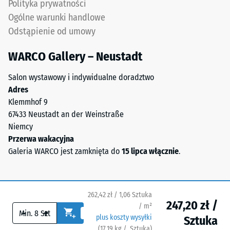
kółkach
Polityka prywatności
strona
lub
Ogólne warunki handlowe
ma
podstawy
Odstąpienie od umowy
kwadratowe
różnych
podkładki
urządzeń.
WARCO Gallery – Neustadt
nośne
Wytrzymałość
rozmieszczone
na
Salon wystawowy i indywidualne doradztwo
diagonalnie.
ściskanie
Adres
Między
jest
Klemmhof 9
nimi
określana
67433 Neustadt an der Weinstraße
przebiegają
zgodnie
Niemcy
szerokie,
z
Przerwa wakacyjna
płaskie
metodą
Galeria WARCO jest zamknięta do
15 lipca włącznie
.
kanały
testową
drenażowe.
opisaną
Na
w
262,42 zł / 1,06 Sztuka
zewnątrz
normie
247,20 zł /
/ m²
oraz
-
+
BS
plus koszty wysyłki
Sztuka
w
7188:1998.
(
17,19
kg
/ Sztuka)