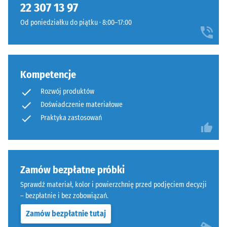
System
22 307 13 97
wpływem
stanowi
przyłożonej
Od poniedziałku do piątku · 8:00–17:00
warstwę
siły.
wierzchnią
Mała
w
głębokość
konstrukcji
wgniecenia
Kompetencje
wielowarstwowej.
świadczy
Orientacja
o
Rozwój produktów
płyt
wysokiej
Doświadczenie materiałowe
jest
wytrzymałości
Praktyka zastosowań
obowiązkowa.
na
Połączenie
ściskanie,
jest
natomiast
szczególnie
większa
Zamów bezpłatne próbki
stabilne
głębokość
Sprawdź materiał, kolor i powierzchnię przed podjęciem decyzji
dzięki
oznacza
– bezpłatnie i bez zobowiązań.
zoptymalizowanej
mniejszą
geometrii.
odporność
Zamów bezpłatnie tutaj
Wynik:
na