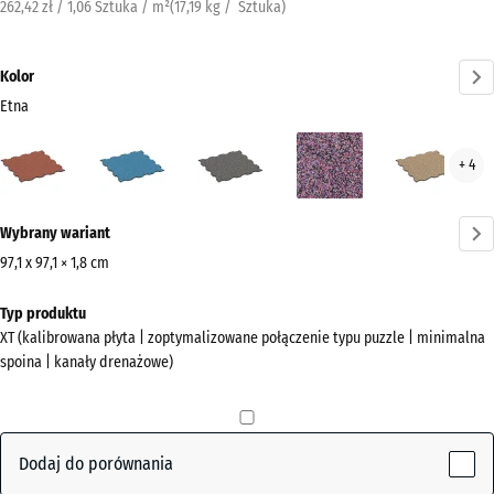
262,42 zł / 1,06 Sztuka / m²
(
17,19
kg
/ Sztuka)
Kolor
Etna
Etna
Atlantyk
Ciemnoszary
Lawenda
Ratt
+ 4
(active)
granit
Więcej
Wybrany wariant
informacji
o
97,1 x 97,1 × 1,8 cm
kolorach?
Wymiary
Typ produktu
do
Pokaż
XT (kalibrowana płyta | zoptymalizowane połączenie typu puzzle | minimalna
wysyłki
paletę
spoina | kanały drenażowe)
1010
kolorów
x
(active)
Etna
1010
x
Dodaj do porównania
18