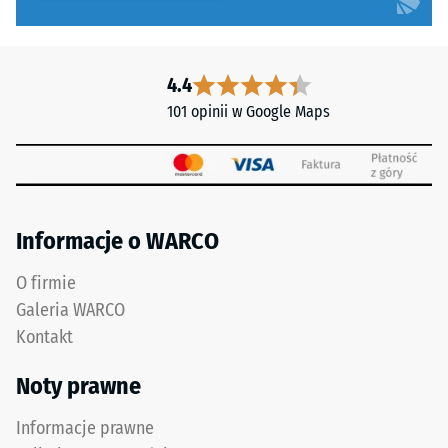
jednolita,
obciążenia
praktycznie
punktowe.
niewidoczna
Obciążenia
4.4
fuga
tego
101 opinii w Google Maps
z
typu
wytrzymałym
mogą
przylęgiem.
być
powodowane
np.
Struktura
przez
Informacje o WARCO
spodniej
buty
strony
O firmie
na
wysokim
Galeria WARCO
obcasie,
Kontakt
nogi
mebli,
Noty prawne
donice
Informacje prawne
na
Spodnia