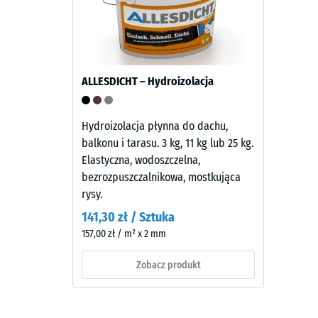
4 / 5
granulatu
EPDM
(kauczuk
etylenowo-
propylenowo-
Wytrzym
ALLESDICHT – Hydroizolacja
dienowy)
na
barwionego
ściskani
w
Hydroizolacja płynna do dachu,
materiał
masie
balkonu i tarasu. 3 kg, 11 kg lub 25 kg.
opisuje
i
Elastyczna, wodoszczelna,
jego
połączonego
bezrozpuszczalnikowa, mostkująca
odporno
stabilizowanym
rysy.
na
UV
obciążen
141,30 zł / Sztuka
poliuretanem.
punktow
157,00 zł / m² x 2 mm
Warstwa
Określa,
użytkowa
Zobacz produkt
w
ma
jakim
zamkniętą
stopniu
powierzchnię.
materiał