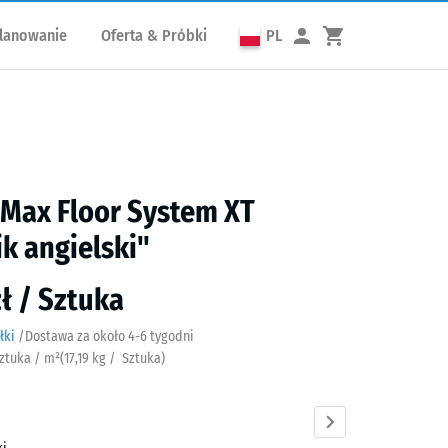
lanowanie
Oferta & Próbki
PL
 Max Floor System XT
k angielski"
zł / Sztuka
łki
/
Dostawa za około
4-6 tygodni
Sztuka / m²
(
17,19
kg
/ Sztuka)