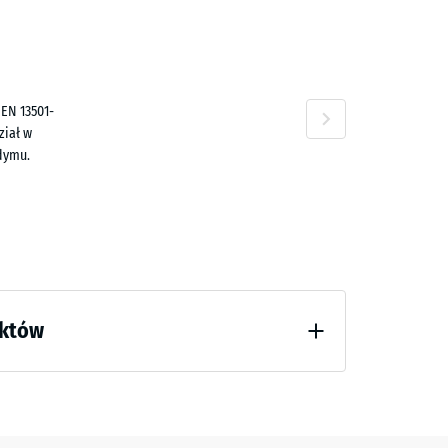
0,00 zł
yn
 EN 13501-
ział w
dymu.
1,20 zł
uktów
 godzinach odciążenia (BS 7188)
50 zł