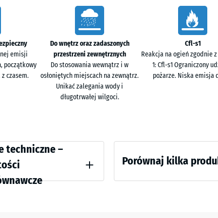
x
44,6
- 17
×
Trawert
 podczas treningu funkcjonalnego, HIIT czy pracy z
2,8
ezpieczny
Do wnętrz oraz zadaszonych
Cfl-s1
enie drgań i dźwięków do sąsiednich pomieszczeń.
cm
nej emisji
przestrzeni zewnętrznych
Reakcja na ogień zgodnie z
h, początkowy
Do stosowania wewnątrz i w
1: Cfl-s1 Ograniczony ud
 z czasem.
osłoniętych miejscach na zewnątrz.
pożarze. Niska emisja 
Unikać zalegania wody i
44,6
 lub w układzie kanapkowym z płytami funkcyjnymi
długotrwałej wilgoci.
x
44,6
- 18
x
1,8
cm
ci
e techniczne –
V zapewnia trwałość koloru. Warstwa podstawowa z
Porównaj kilka prod
derzeń.
ienia
tości
ównawcze
97,1
ałość na ściskanie - Wartość skali 4 = ok. 0,25 mm pozostałej wgłębienia po 24
Nie
x
wybrano
97,1
 pozorna - wartość skali 4 = 900 do 1000 kg/m³
+ 45,
jeszcze
x