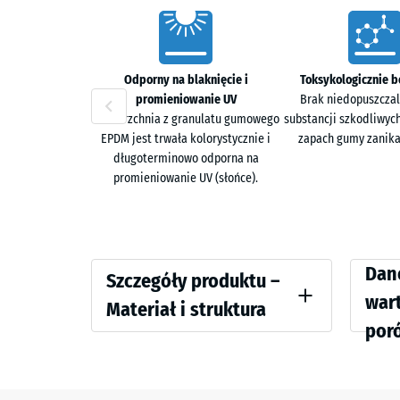
Charakterystyka
Przyczepność i tłumienie
Teksturowana powierzchnia zapewnia stabilne oparcie
Odporny na blaknięcie i
Toksykologicznie b
wolnymi ciężarami. Nawierzchnia ogranicza przenosz
promieniowanie UV
Brak niedopuszczal
Powierzchnia z granulatu gumowego
substancji szkodliwyc
Układ pojedynczy lub kanapkowy
EPDM jest trwała kolorystycznie i
zapach gumy zanika
długoterminowo odporna na
System może być stosowany jako pojedyncza warstwa
promieniowanie UV (słońce).
XX.
Budowa dwuwarstwowa
Szczegóły
Wartoś
Dan
Warstwa użytkowa z granulatu EPDM odpornego na U
Szczegóły produktu –
granulatu ELT z recyklingu odpowiada za tłumienie u
produktu
odnies
war
Materiał i struktura
–
por
Kolor
Wytrzym
Materiał
Trawnik
i
Gęstość
angielski