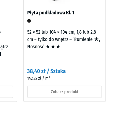
a na
Płyta podkładowa Kl. 1
 nie
o
52 × 52 lub 104 × 104 cm, 1,8 lub 2,8
cm – tylko do wnętrz – Tłumienie ★,
ątrz.
Nośność ★★★
d
38,40 zł / Sztuka
142,22 zł / m²
Zobacz produkt