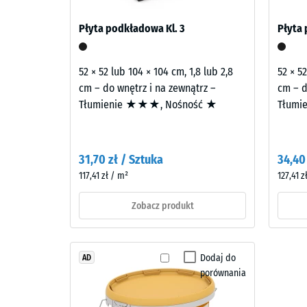
Składniki
ok.
docierać przez połączone elementy konstrukcji do
i
Płyta podkładowa Kl. 3
Płyta 
drugiej. Ocena akustyczna według normy PN-B-021
0,25
budowa
pojedynczą płytę.
mm
52 × 52 lub 104 × 104 cm, 1,8 lub 2,8
52 × 52
Wyрób
pozos
cm – do wnętrz i na zewnątrz –
cm – d
ma
wgłęb
Tłumienie ★★★, Nośność ★
Tłumi
budowę
po
dwuwarstwową.
Warstwę
24
31,70 zł / Sztuka
34,40
użytkową
godzi
117,41 zł / m²
127,41 z
o
odcią
grubości
Zobacz produkt
około
(BS
2
7188)
mm
Dodaj do
AD
wykonano
porównania
z
nowego