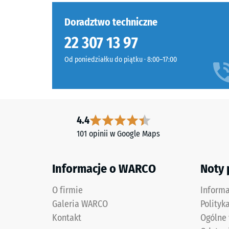
Warstwę
ulega
nośną
Doradztwo techniczne
odkształ
wykonano
pod
22 307 13 97
z
wpływe
oczyszczonego,
Od poniedziałku do piątku · 8:00–17:00
przyłożo
czarnego
siły.
granulatu
Mała
ELT
głęboko
o
wgniece
drobnym
4.4
świadcz
ziarnie,
101 opinii w Google Maps
o
połączonego
wysokiej
spoiwem
wytrzyma
poliuretanowym.
Informacje o WARCO
Noty
na
ELT
ściskanie
O firmie
Inform
oznacza
natomia
granulat
Galeria WARCO
Polityk
większa
z
Kontakt
Ogólne
głęboko
recyklingu