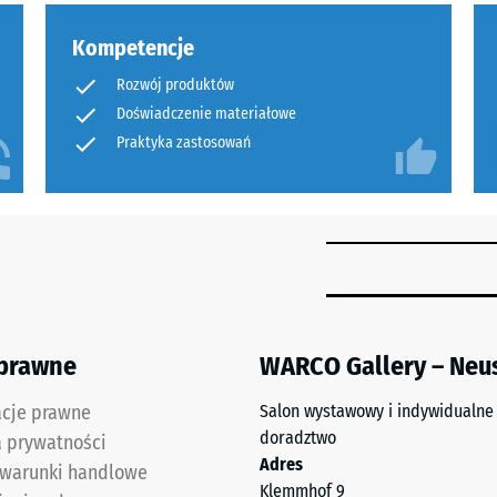
Kompetencje
ceniu
Rozwój produktów
m
Doświadczenie materiałowe
nej
Praktyka zastosowań
ść
nia
y
łości
 prawne
WARCO Gallery – Neu
,
acje prawne
Salon wystawowy i indywidualne
st
doradztwo
a prywatności
Adres
 warunki handlowe
ść
Klemmhof 9