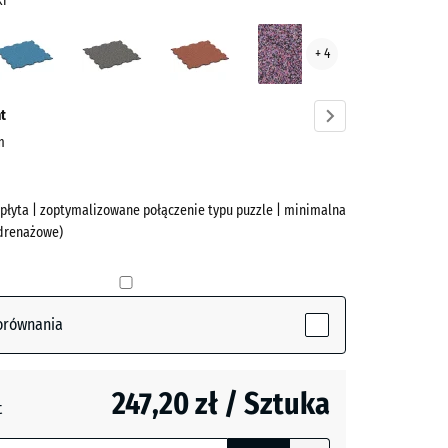
ki
nik
Atlantyk
Ciemnoszary
Etna
Lawenda
+ 4
lski
granit
ve)
t
cm
 płyta | zoptymalizowane połączenie typu puzzle | minimalna
 drenażowe)
(active)
i
orównania
247,20 zł / Sztuka
t