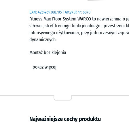
EAN:
4251469368705
| Artykuł nr:
6870
Fitness Max Floor System WARCO to nawierzchnia o j
siłowni, stref treningu funkcjonalnego i przestrzeni
intensywnego użytkowania, przy jednoczesnym zapew
dynamicznych.
Montaż bez klejenia
Płyty układa się w sposób pływający, bez trwałego ł
pokaż więcej
połączenia puzzlowe tworzą spoinę włosowatą, która
powierzchni. Przycinanie płyt można wykonać przy uży
pojedyncze elementy można łatwo wymienić.
Odporność na ścieranie i użytkowanie
Zwarta struktura materiału ogranicza powstawanie ś
Najważniejsze cechy produktu
elementach wyposażenia. Nawierzchnia nie przepuszcz
powierzchni. Regularne czyszczenie nie wymaga specj