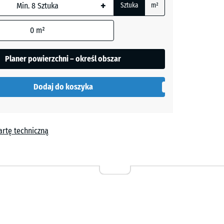
+
ny
Sztuka
m²
zary
0
m²
wania
Planer powierzchni – określ obszar
w
duktu
Dodaj do koszyka
a
artę techniczną
a