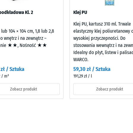
 użytkowanych pomieszczeń. Wszystkie warstwy układa się luźno jedn
podkładowa Kl. 2
Klej PU
51-3 obejmuje cały układ budowlany wraz z drogami przenoszenia, a
Klej PU, kartusz 310 ml. Trwale
 lub 104 × 104 cm, 1,8 lub 2,8
elastyczny klej poliuretanowy 
tałej
o wnętrz i na zewnątrz –
wysokiej przyczepności. Do
ienia
enie ★★, Nośność ★★
stosowania wewnątrz i na zewn
Idealny do płyt, listew i palisa
WARCO.
 zł / Sztuka
59,30 zł / Sztuka
nach
ł / m²
191,29 zł / l
żenia
Zobacz produkt
Zobacz produkt