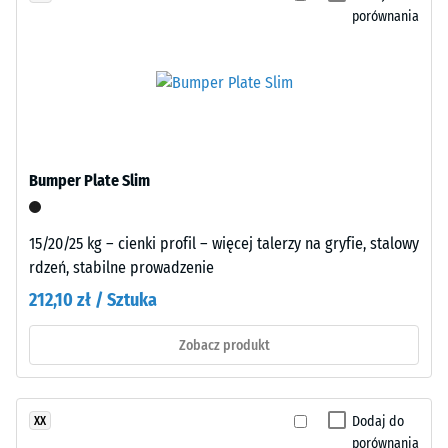
porównania
opisuje
jego
odporność
na
obciążenia
punktowe.
Płyty
Określa,
Bumper Plate Slim
wycięte
w
z
jakim
większego
stopniu
15/20/25 kg – cienki profil – więcej talerzy na gryfie, stalowy
formatu
materiał
rdzeń, stabilne prowadzenie
posiadają
ulega
212,10 zł / Sztuka
frędzle
odkształceniu
zazębienia
pod
Zobacz produkt
na
wpływem
wszystkich
przyłożonej
bokach.
siły.
Krawędzie
Dodaj do
XX
Mała
porównania
pozostają