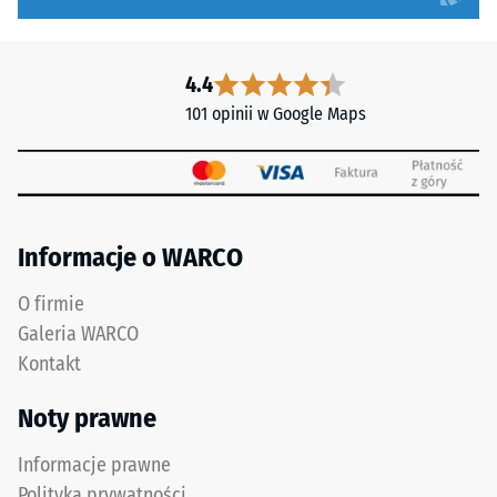
podłożu.
kg).
Należy
Głębokość
przestrzegać
powstałego
4.4
instrukcji
wgniecenia
montażu.
101 opinii w Google Maps
mierzy
się
bezpośrednio
po
obciążeniu,
Informacje o WARCO
a
następnie
O firmie
w
Galeria WARCO
regularnych
odstępach
Kontakt
czasu
Noty prawne
przez
okres
Informacje prawne
24
Polityka prywatności
godzin