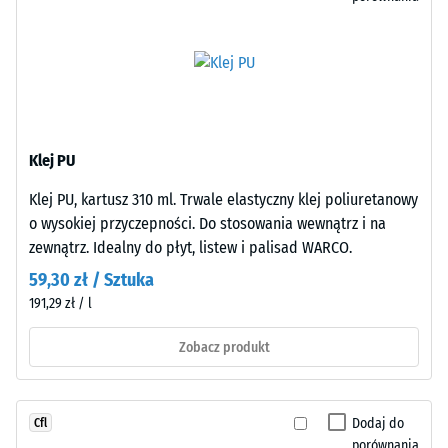
łatwy
typu
dzięki
mogą
precyzyjnym
być
cięciom.
powodowane
Brak
np.
obrzeża
przez
obwodowego
buty
Klej PU
i
na
klejowania.
Klej PU, kartusz 310 ml. Trwale elastyczny klej poliuretanowy
wysokim
o wysokiej przyczepności. Do stosowania wewnątrz i na
obcasie,
zewnątrz. Idealny do płyt, listew i palisad WARCO.
nogi
Struktura
mebli,
59,30 zł / Sztuka
spodniej
donice
191,29 zł / l
strony
na
Zobacz produkt
kółkach
lub
podstawy
różnych
Dodaj do
Cfl
Spodnia
urządzeń.
porównania