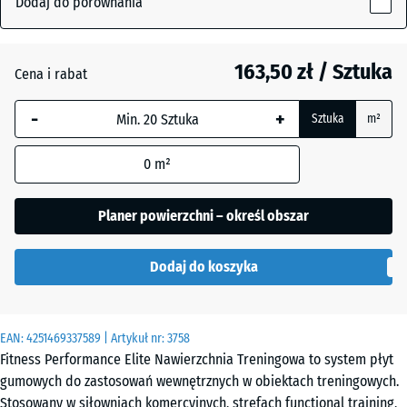
Dodaj do porównania
(active)
nakrapiany
15
mm
163,50 zł / Sztuka
Cena i rabat
Wybrany,
Antracyt
- 29,00 zł
niebiesko
-
+
Sztuka
m²
obramowany
wymiar jest
Czerwień
+ 8,80 zł
0
m²
używany do
Mineralna
obliczenia
zapotrzebowania
Planer powierzchni – określ obszar
(chyba że w
Czerwony
danych produktu
lekko
Dodaj do koszyka
wskazano
nakrapiany
inaczej).
100
EAN:
4251469337589
| Artykuł nr:
3758
Srebro
x
Fitness Performance Elite Nawierzchnia Treningowa to system płyt
+ 8,80 zł
postarzane
100
gumowych do zastosowań wewnętrznych w obiektach treningowych.
x
Stosowany w siłowniach komercyjnych, strefach functional training,