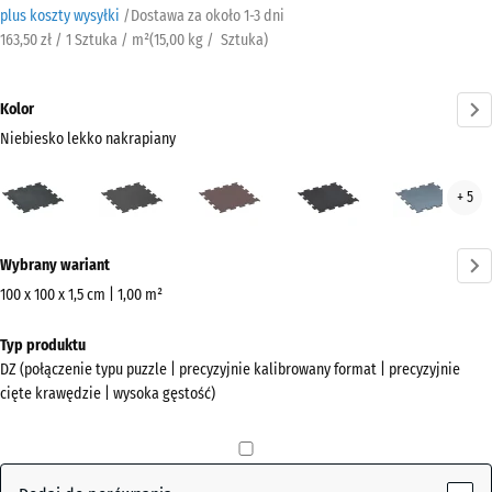
plus koszty wysyłki
/
Dostawa za około
​ ​ ​​​1-3 dni
163,50 zł / 1 Sztuka / m²
(
15,00
kg
/ Sztuka)
Kolor
Niebiesko lekko nakrapiany
Niebiesko
Antracyt
Czerwień
Czerwony
Sreb
+ 5
lekko
Mineralna
lekko
post
nakrapiany
nakrapiany
Więcej
(active)
Wybrany wariant
informacji
o
100 x 100 x 1,5 cm | 1,00 m²
kolorach?
Wymiary
Typ produktu
do
Pokaż
DZ (połączenie typu puzzle | precyzyjnie kalibrowany format | precyzyjnie
wysyłki
paletę
cięte krawędzie | wysoka gęstość)
1060
kolorów
x
Niebiesko
1060
lekko
x