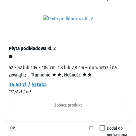
głębokość
prostopadłe
wgniecenia
bez
świadczy
sfazowania,
o
co
wysokiej
tworzy
wytrzymałości
niewiele
na
Płyta podkładowa Kl. 2
widoczną
ściskanie,
fugę
natomiast
włosową.
większa
52 × 52 lub 104 × 104 cm, 1,8 lub 2,8 cm – do wnętrz i na
System
głębokość
zewnątrz – Tłumienie ★★, Nośność ★★
zapewnia
oznacza
34,40 zł / Sztuka
jednorodną
mniejszą
127,41 zł / m²
powierzchnię
odporność
o
na
Zobacz produkt
spójnym
obciążenia
wyglądzie.
punktowe.
Montaż
Obciążenia
Dodaj do
OP
jest
tego
porównania