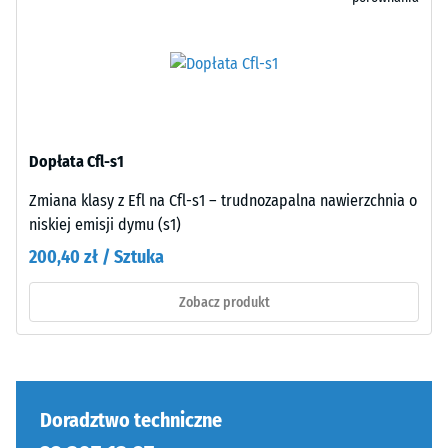
strona
Wytrzymałość
jest
na
płaska,
ściskanie
bez
jest
struktury.
określana
Produkt
zgodnie
przylega
Dopłata Cfl-s1
z
całą
metodą
Zmiana klasy z Efl na Cfl-s1 – trudnozapalna nawierzchnia o
powierzchnią
testową
niskiej emisji dymu (s1)
do
opisaną
podłoża.
200,40 zł / Sztuka
w
W
normie
tej
Zobacz produkt
BS
konstrukcji
7188:1998.
drenaż
Próbkę
pod
materiału
nawierzchnią
poddaje
Doradztwo techniczne
nie
się
jest