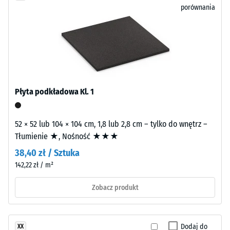
porównania
(kauczuk
Wytrzymałość
etylenowo-
na
propylenowo-
ściskanie
dienowy)
jest
-
syntetycznym
Wartość
kauczukiem
Płyta podkładowa Kl. 1
skali
barwionym
w
5
masie
52 × 52 lub 104 × 104 cm, 1,8 lub 2,8 cm – tylko do wnętrz –
=
i
Tłumienie ★, Nośność ★★★
ok.
wolnym
38,40 zł / Sztuka
od
0
142,22 zł / m²
substancji
mm
szkodliwych.
Zobacz produkt
pozostałej
Poszczególne
granulki
wgłębienia
EPDM
Dodaj do
XX