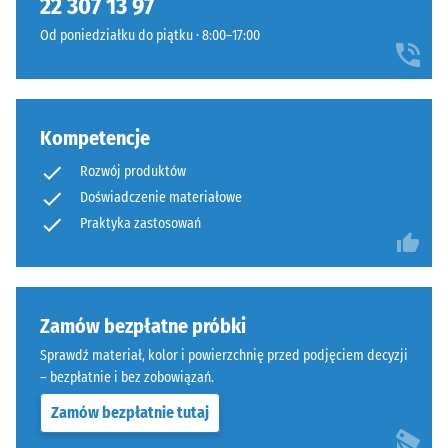
22 307 13 97
naciskowi
przewidziany;
przy
Od poniedziałku do piątku · 8:00–17:00
w
użyciu
razie
ciała
potrzeby
testowego
odpływ
o
Kompetencje
wody
powierzchni
należy
Rozwój produktów
100
zapewnić
mm²
Doświadczenie materiałowe
poprzez
(co
Praktyka zastosowań
odpowiednie
odpowiada
rozwiązania
1
budowlane.
cm²)
Montaż
z
Zamów bezpłatne próbki
odbywa
siłą
się
Sprawdź materiał, kolor i powierzchnię przed podjęciem decyzji
1000
– bezpłatnie i bez zobowiązań.
na
N
trwale
Zamów bezpłatnie tutaj
(około
nośnym
105