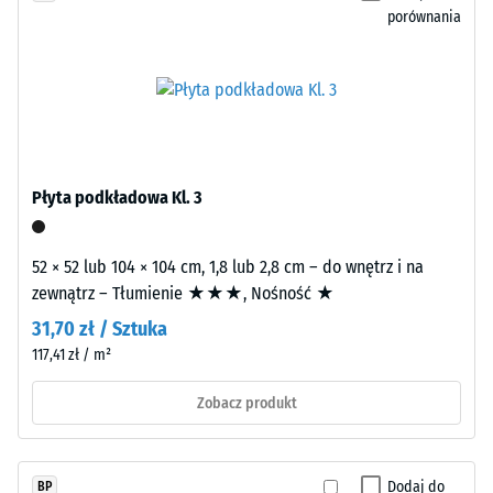
po
pozostają
porównania
24
widoczne
na
godzinach
przeważnie
odciążenia
czarnej,
(BS
drobnoziarnistej
powierzchni
7188)
i
Płyta podkładowa Kl. 3
tworzą
delikatny
52 × 52 lub 104 × 104 cm, 1,8 lub 2,8 cm – do wnętrz i na
efekt
/ 5
zewnątrz – Tłumienie ★★★, Nośność ★
kolorystyczny.
31,70 zł / Sztuka
117,41 zł / m²
Montaż
–
Zobacz produkt
Wytrzymałość
Obróbka
na
–
ściskanie
Instalacja
Dodaj do
BP
materiału