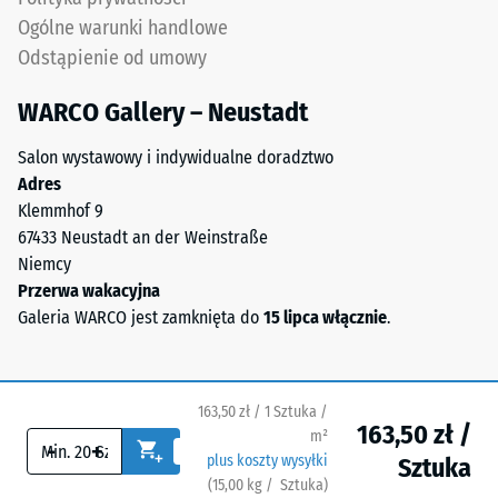
w
Ogólne warunki handlowe
celu
Odstąpienie od umowy
określenia
trwałego
WARCO Gallery – Neustadt
odkształcenia.
Salon wystawowy i indywidualne doradztwo
Dodatkowo
Adres
sprawdza
Klemmhof 9
się,
67433 Neustadt an der Weinstraße
czy
Niemcy
materiał
Przerwa wakacyjna
wokół
Galeria WARCO jest zamknięta do
15 lipca włącznie
.
punktu
obciążenia
pozostaje
nienaruszony
163,50 zł / 1 Sztuka /
–
163,50 zł /
m²
-
+
bez
plus koszty wysyłki
Sztuka
pęknięć,
(
15,00
kg
/ Sztuka)
Bezpieczne nawierzchnie.