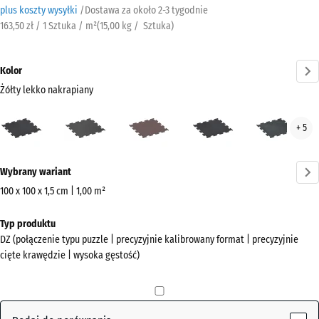
plus koszty wysyłki
/
Dostawa za około
2-3 tygodnie
163,50 zł / 1 Sztuka / m²
(
15,00
kg
/ Sztuka)
Kolor
Żółty lekko nakrapiany
Żółty
Antracyt
Czerwień
Czerwony
Nieb
+ 5
lekko
Mineralna
lekko
lekk
nakrapiany
nakrapiany
nakr
Więcej
(active)
Wybrany wariant
informacji
o
100 x 100 x 1,5 cm | 1,00 m²
kolorach?
Wymiary
Typ produktu
do
Pokaż
DZ (połączenie typu puzzle | precyzyjnie kalibrowany format | precyzyjnie
wysyłki
paletę
cięte krawędzie | wysoka gęstość)
1060
kolorów
x
Żółty lekko
1060
(active)
nakrapiany
x