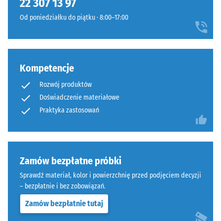
22 307 13 97
naciskowi
powierzchnią
przy
Od poniedziałku do piątku · 8:00–17:00
do
użyciu
podłoża.
ciała
W
testowego
tej
o
Kompetencje
konstrukcji
powierzchni
drenaż
Rozwój produktów
100
pod
mm²
Doświadczenie materiałowe
nawierzchnią
(co
Praktyka zastosowań
nie
odpowiada
jest
1
przewidziany;
cm²)
w
z
Zamów bezpłatne próbki
razie
siłą
potrzeby
Sprawdź materiał, kolor i powierzchnię przed podjęciem decyzji
1000
– bezpłatnie i bez zobowiązań.
odpływ
N
wody
Zamów bezpłatnie tutaj
(około
należy
105