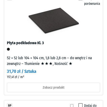
po
EPDM
porównania
24
(kauczuk
etylenowo-
godzinach
propylenowo-
odciążenia
dienowy)
(BS
jest
syntetycznym
7188)
kauczukiem
Płyta podkładowa Kl. 3
barwionym
w
52 × 52 lub 104 × 104 cm, 1,8 lub 2,8 cm – do wnętrz i na
masie
/ 5
zewnątrz – Tłumienie ★★★, Nośność ★
i
wolnym
31,70 zł / Sztuka
od
117,41 zł / m²
substancji
Zobacz produkt
szkodliwych.
Wytrzymałość
Poszczególne
na
granulki
ściskanie
EPDM
Dodaj do
BP
materiału