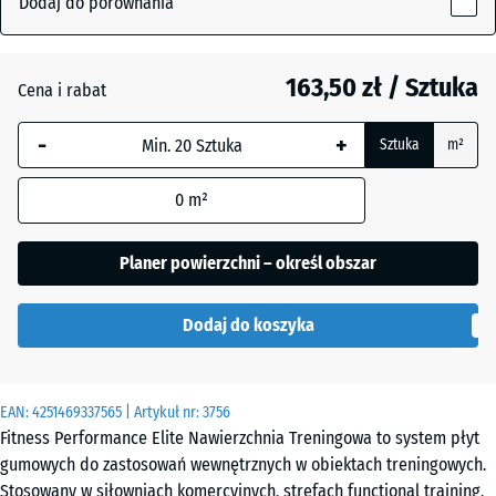
Dodaj do porównania
15
mm
Antracyt
- 29,00 zł
163,50 zł / Sztuka
Cena i rabat
Wybrany,
niebiesko
-
+
Sztuka
m²
obramowany
Czerwień
+ 8,80 zł
wymiar jest
Mineralna
0
m²
używany do
obliczenia
zapotrzebowania
Planer powierzchni – określ obszar
Czerwony
(chyba że w
lekko
danych produktu
nakrapiany
Dodaj do koszyka
wskazano
inaczej).
Niebiesko
100
EAN:
4251469337565
| Artykuł nr:
3756
lekko
x
Fitness Performance Elite Nawierzchnia Treningowa to system płyt
nakrapiany
100
gumowych do zastosowań wewnętrznych w obiektach treningowych.
x
Stosowany w siłowniach komercyjnych, strefach functional training,