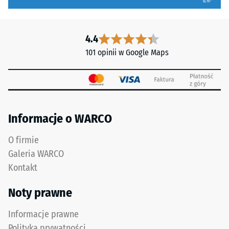
zapewnić
kg).
poprzez
Głębokość
odpowiednie
powstałego
4.4
rozwiązania
wgniecenia
budowlane.
101 opinii w Google Maps
mierzy
Montaż
się
odbywa
bezpośrednio
się
po
na
obciążeniu,
trwale
Informacje o WARCO
a
nośnym
następnie
podłożu.
O firmie
w
Należy
Galeria WARCO
regularnych
przestrzegać
odstępach
Kontakt
instrukcji
czasu
montażu.
Noty prawne
przez
okres
Informacje prawne
24
Polityka prywatności
godzin