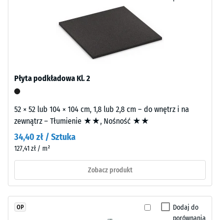
głębokość
wgniecenia
Płyty
świadczy
wycięte
o
z
wysokiej
większego
wytrzymałości
formatu
na
Płyta podkładowa Kl. 2
posiadają
ściskanie,
frędzle
natomiast
zazębienia
większa
52 × 52 lub 104 × 104 cm, 1,8 lub 2,8 cm – do wnętrz i na
na
głębokość
zewnątrz – Tłumienie ★★, Nośność ★★
wszystkich
oznacza
34,40 zł / Sztuka
bokach.
mniejszą
127,41 zł / m²
Krawędzie
odporność
pozostają
na
Zobacz produkt
prostopadłe
obciążenia
bez
punktowe.
sfazowania,
Obciążenia
Dodaj do
OP
co
tego
porównania