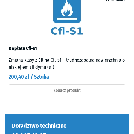
obrzeża
Wytrzymałość
obwodowego
na
i
ściskanie
klejowania.
jest
określana
zgodnie
Struktura
Dopłata Cfl-s1
z
spodniej
metodą
strony
Zmiana klasy z Efl na Cfl-s1 – trudnozapalna nawierzchnia o
testową
niskiej emisji dymu (s1)
opisaną
Spodnia
200,40 zł / Sztuka
w
strona
normie
jest
Zobacz produkt
BS
płaska,
7188:1998.
bez
Próbkę
struktury.
materiału
Produkt
poddaje
Doradztwo techniczne
przylega
się
całą