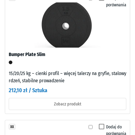
pozostają
porównania
opisuje
widoczne
jego
na
odporność
przeważnie
na
czarnej,
obciążenia
drobnoziarnistej
punktowe.
powierzchni
Określa,
Bumper Plate Slim
i
w
tworzą
jakim
delikatny
stopniu
15/20/25 kg – cienki profil – więcej talerzy na gryfie, stalowy
efekt
materiał
rdzeń, stabilne prowadzenie
kolorystyczny.
ulega
212,10 zł / Sztuka
odkształceniu
pod
Montaż
Zobacz produkt
wpływem
–
przyłożonej
Obróbka
siły.
–
Dodaj do
XX
Mała
Instalacja
porównania