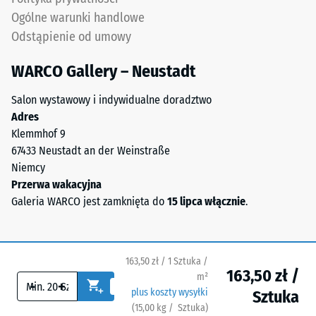
w
Ogólne warunki handlowe
celu
Odstąpienie od umowy
określenia
trwałego
WARCO Gallery – Neustadt
odkształcenia.
Salon wystawowy i indywidualne doradztwo
Dodatkowo
Adres
sprawdza
Klemmhof 9
się,
67433 Neustadt an der Weinstraße
czy
Niemcy
materiał
Przerwa wakacyjna
wokół
Galeria WARCO jest zamknięta do
15 lipca włącznie
.
punktu
obciążenia
pozostaje
nienaruszony
163,50 zł / 1 Sztuka /
–
163,50 zł /
m²
-
+
bez
plus koszty wysyłki
Sztuka
pęknięć,
(
15,00
kg
/ Sztuka)
Bezpieczne nawierzchnie.