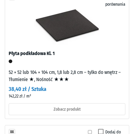
porównania
EPDM.
Wytrzymałość
Skrót
na
ELT
ściskanie
oznacza
„End
-
of
Wartość
Life
Płyta podkładowa Kl. 1
skali
Tyres”
i
5
odnosi
52 × 52 lub 104 × 104 cm, 1,8 lub 2,8 cm – tylko do wnętrz –
=
się
Tłumienie ★, Nośność ★★★
ok.
do
38,40 zł / Sztuka
granulatu
0
142,22 zł / m²
pochodzącego
mm
z
Zobacz produkt
pozostałej
recyklingu
zużytych
wgłębienia
opon.
Dodaj do
XX