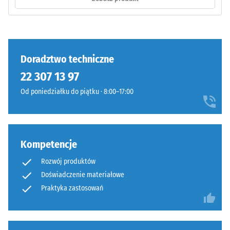
na
czarnego
ściskanie
granulatu
materiału
ELT
opisuje
o
jego
Doradztwo techniczne
grubym
odporność
ziarnie,
22 307 13 97
na
połączonego
obciążenia
Od poniedziałku do piątku · 8:00–17:00
spoiwem
punktowe.
poliuretanowym.
Określa,
ELT
w
oznacza
jakim
Kompetencje
granulat
stopniu
pochodzący
Rozwój produktów
materiał
z
Doświadczenie materiałowe
ulega
recyklingu
Praktyka zastosowań
odkształceniu
zużytych
pod
opon
wpływem
(„End
przyłożonej