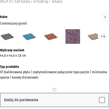
354,27 zł / 5,03 Sztuka / m²
(
2,86
kg
/ Sztuka)
Kolor
Ciemnoszary granit
Ciemnoszary
Atlantyk
Etna
Lawenda
Ratt
+ 4
granit
(active)
Więcej
Wybrany wariant
informacji
44,6 x 44,6 x 1,8 cm
o
kolorach?
Typ produktu
XT (kalibrowana płyta | zoptymalizowane połączenie typu puzzle | minimalna
Pokaż
spoina | kanały drenażowe)
paletę
kolorów
Ciemnoszary
Dodaj do porównania
(active)
granit