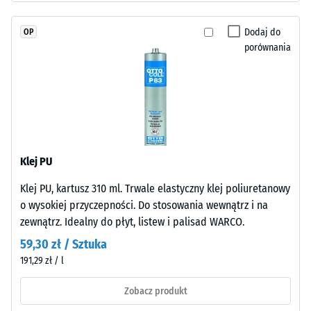
wody (EN 12616) –
granulatem,
Skala 5 =
dzięki
Dodaj do
OP
Infiltracja ok.
czemu
porównania
1000 mm/h (1000
kolor
l/h/m²)
pozostaje
Odporność
stabilny
na poślizg
także
(EN 16165)
przy
– Wartość
ścieraniu.
skali 4 =
Klej PU
średni kąt
akceptacji
Klej PU, kartusz 310 ml. Trwale elastyczny klej poliuretanowy
Materiał
ok. 16°,
o wysokiej przyczepności. Do stosowania wewnątrz i na
–
grupa R10
zewnątrz. Idealny do płyt, listew i palisad WARCO.
Składniki
Izolacja
i
59,30 zł / Sztuka
termiczna –
budowa
191,29 zł / l
Wartość
skali 2 =
Zobacz produkt
Wyrób
Przewodność