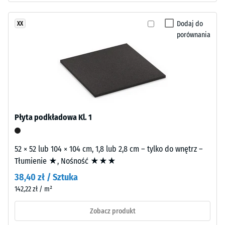
ma
cieplna ok.
budowę
0,12 W/(m·K)
Dodaj do
XX
dwuwarstwową.
Mrozoodporny
porównania
Warstwę
Wytrzymałość
użytkową
o
na
grubości
ściskanie
około
-
3,3
mm
Wartość
Płyta podkładowa Kl. 1
wykonano
skali
z
1
nowego
52 × 52 lub 104 × 104 cm, 1,8 lub 2,8 cm – tylko do wnętrz –
granulatu
=
Tłumienie ★, Nośność ★★★
EPDM
ok.
38,40 zł / Sztuka
(kauczuk
142,22 zł / m²
1
etylenowo-
propylenowo-
mm
Zobacz produkt
dienowy)
pozostałej