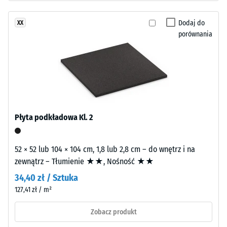
tworzy
Klasa
wielotonową
Dodaj do
XX
antypoślizgowości
powierzchnię
porównania
DS (EN 14041) -
przypominającą
Wartość skali 4 =
ciemny
Współczynnik
kamień
tarcia ok. 0,53
naturalny.
Odporność
EPDM
na
jest
ścieranie
odporny
Płyta podkładowa Kl. 2
–
na
Odporność
promieniowanie
na zużycie
52 × 52 lub 104 × 104 cm, 1,8 lub 2,8 cm – do wnętrz i na
UV,
ścierne –
zewnątrz – Tłumienie ★★, Nośność ★★
a
Wartość
pigmenty
34,40 zł / Sztuka
skali 2 =
są
"dobra"
127,41 zł / m²
(BS 7188)
trwale
Zobacz produkt
związane
Przepuszczalność
z