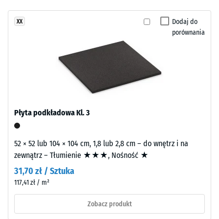
wykonywane
godzinach
jeszcze
z
odciążenia
Dodaj do
XX
żadnego
granulatu
(BS 7188)
porównania
produktu
EPDM
do
Gęstość
w
porównania.
pozorna
różnych
-
odcieniach
wartość
szarości
skali 1 =
i
do 780
czerni
kg/m³
Płyta podkładowa Kl. 3
oraz
Tłumienie
transparentnego
wstrząsów,
spoiwa
52 × 52 lub 104 × 104 cm, 1,8 lub 2,8 cm – do wnętrz i na
drgań i
PU
zewnątrz – Tłumienie ★★★, Nośność ★
dźwięków
odpornego
31,70 zł / Sztuka
uderzeniowych
na
117,41 zł / m²
– Wartość
promieniowanie
skali 2 =
UV.
Zobacz produkt
komfortowe
Mieszanka
tłumienie