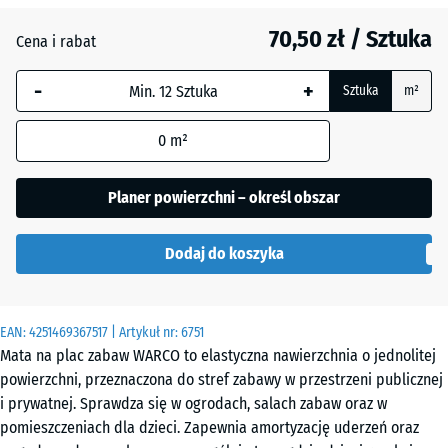
70,50 zł / Sztuka
Atlantyk
Cena i rabat
-
+
Sztuka
m²
Etna
0
m²
Lawenda
Planer powierzchni – określ obszar
Dodaj do koszyka
Rattan
EAN:
4251469367517
| Artykuł nr:
6751
Szary
Mata na plac zabaw WARCO to elastyczna nawierzchnia o jednolitej
granit
powierzchni, przeznaczona do stref zabawy w przestrzeni publicznej
i prywatnej. Sprawdza się w ogrodach, salach zabaw oraz w
pomieszczeniach dla dzieci. Zapewnia amortyzację uderzeń oraz
Terakota