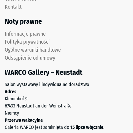
punktowe.
zęby
Kontakt
Obciążenia
na
tego
czterech
Noty prawne
typu
bokach
mogą
(jak
Informacje prawne
być
w
Polityka prywatności
powodowane
systemie
Ogólne warunki handlowe
np.
4035)
Odstąpienie od umowy
przez
bez
buty
sfazowania
WARCO Gallery – Neustadt
na
krawędzi.
wysokim
Krawędzie
Salon wystawowy i indywidualne doradztwo
obcasie,
pozostają
Adres
nogi
prostopadłe,
Klemmhof 9
mebli,
tworząc
67433 Neustadt an der Weinstraße
donice
fugę
Niemcy
na
włosową.
Przerwa wakacyjna
kółkach
System
Galeria WARCO jest zamknięta do
15 lipca włącznie
.
lub
stanowi