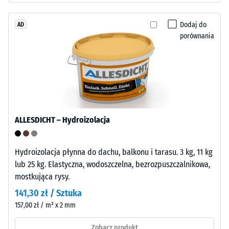
barwionego
wgłębienia
w
Dodaj do
AD
masie
po
porównania
i
24
połączonego
godzinach
stabilizowanym
UV
odciążenia
poliuretanem.
(BS
Powierzchnia
7188)
warstwy
ALLESDICHT – Hydroizolacja
użytkowej
ma
otwartoporową
Hydroizolacja płynna do dachu, balkonu i tarasu. 3 kg, 11 kg
strukturę.
lub 25 kg. Elastyczna, wodoszczelna, bezrozpuszczalnikowa,
/ 5
Warstwę
mostkująca rysy.
nośną
141,30 zł / Sztuka
wykonano
157,00 zł / m² x 2 mm
z
Wytrzymałość
oczyszczonego,
Zobacz produkt