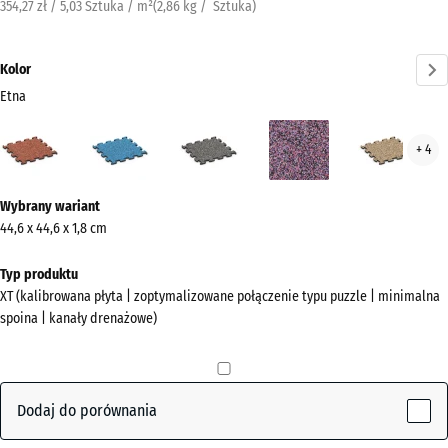
354,27 zł / 5,03 Sztuka / m²
(
2,86
kg
/ Sztuka)
Kolor
Etna
Etna
Atlantyk
Ciemnoszary
Lawenda
Ratt
+ 4
(active)
granit
Więcej
Wybrany wariant
informacji
44,6 x 44,6 x 1,8 cm
o
kolorach?
Typ produktu
XT (kalibrowana płyta | zoptymalizowane połączenie typu puzzle | minimalna
Pokaż
spoina | kanały drenażowe)
paletę
kolorów
(active)
Etna
Dodaj do porównania