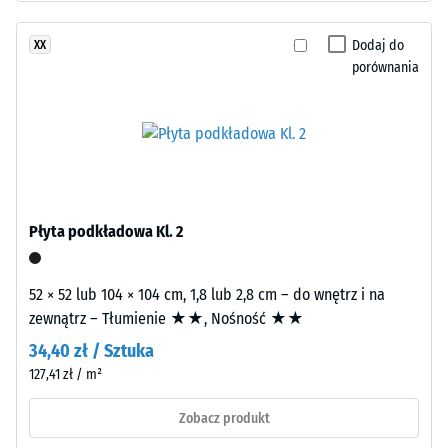
dwuwarstwową.
Klasa
Warstwę
Dodaj do
XX
antypoślizgowości
użytkową
porównania
DS (EN 14041) -
o
Wartość skali 4 =
grubości
Współczynnik
około
tarcia ok. 0,53
3,3
Odporność
mm
na
wykonano
ścieranie
z
Płyta podkładowa Kl. 2
–
nowego
Odporność
granulatu
na zużycie
52 × 52 lub 104 × 104 cm, 1,8 lub 2,8 cm – do wnętrz i na
EPDM
ścierne –
zewnątrz – Tłumienie ★★, Nośność ★★
(kauczuk
Wartość
etylenowo-
34,40 zł / Sztuka
skali 2 =
propylenowo-
"dobra"
127,41 zł / m²
dienowy)
(BS 7188)
barwionego
Zobacz produkt
Przepuszczalność
w