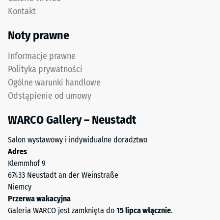
punktowe.
geometrii.
Kontakt
Obciążenia
Wynik:
tego
jednolita,
Noty prawne
typu
praktycznie
mogą
niewidoczna
Informacje prawne
być
fuga
Polityka prywatności
powodowane
z
Ogólne warunki handlowe
np.
wytrzymałym
Odstąpienie od umowy
przez
przylęgiem.
buty
WARCO Gallery – Neustadt
na
Struktura
wysokim
spodniej
Salon wystawowy i indywidualne doradztwo
obcasie,
strony
Adres
nogi
Klemmhof 9
mebli,
67433 Neustadt an der Weinstraße
donice
Niemcy
na
Przerwa wakacyjna
kółkach
Galeria WARCO jest zamknięta do
15 lipca włącznie
.
lub