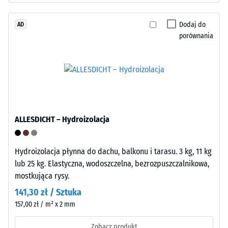
Tyres").
wgłębienia
Warstwa
Dodaj do
AD
nośna
po
porównania
jest
24
prasowana
godzinach
przy
niskiej
odciążenia
gęstości.
(BS
7188)
ALLESDICHT – Hydroizolacja
Montaż
–
Obróbka
Hydroizolacja płynna do dachu, balkonu i tarasu. 3 kg, 11 kg
–
lub 25 kg. Elastyczna, wodoszczelna, bezrozpuszczalnikowa,
/ 5
Instalacja
mostkująca rysy.
141,30 zł / Sztuka
157,00 zł / m² x 2 mm
Wytrzymałość
Zobacz produkt