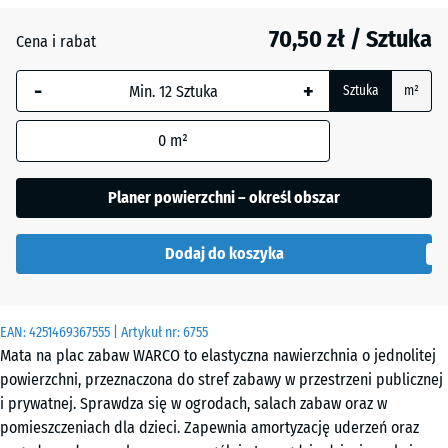
Atlantyk
70,50 zł / Sztuka
Cena i rabat
-
+
Ciemnoszary
Sztuka
m²
granit
0
m²
Lawenda
Planer powierzchni – określ obszar
Dodaj do koszyka
Rattan
EAN:
4251469367555
| Artykuł nr:
6755
Szary
Mata na plac zabaw WARCO to elastyczna nawierzchnia o jednolitej
granit
powierzchni, przeznaczona do stref zabawy w przestrzeni publicznej
i prywatnej. Sprawdza się w ogrodach, salach zabaw oraz w
pomieszczeniach dla dzieci. Zapewnia amortyzację uderzeń oraz
Terakota