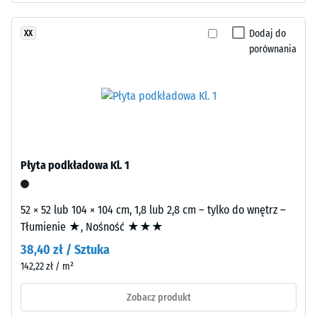
granulatu
cieplna ok.
ELT
0,12 W/(m·K)
Dodaj do
XX
o
Mrozoodporny
porównania
grubym
Wytrzymałość
ziarnie,
połączonego
na
spoiwem
ściskanie
poliuretanowym.
-
ELT
oznacza
Wartość
Płyta podkładowa Kl. 1
granulat
skali
pochodzący
1
z
52 × 52 lub 104 × 104 cm, 1,8 lub 2,8 cm – tylko do wnętrz –
recyklingu
=
Tłumienie ★, Nośność ★★★
zużytych
ok.
38,40 zł / Sztuka
opon
142,22 zł / m²
1
(„End
of
mm
Zobacz produkt
Life
pozostałej