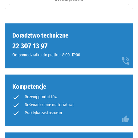
na
ściskanie
materiału
Faliste
opisuje
zęby
jego
na
Doradztwo techniczne
odporność
czterech
22 307 13 97
na
bokach
obciążenia
Od poniedziałku do piątku · 8:00–17:00
(jak
punktowe.
w
Określa,
systemie
w
4035)
jakim
Kompetencje
bez
stopniu
sfazowania
Rozwój produktów
materiał
krawędzi.
Doświadczenie materiałowe
ulega
Krawędzie
Praktyka zastosowań
odkształceniu
pozostają
pod
prostopadłe,
wpływem
tworząc
przyłożonej
fugę