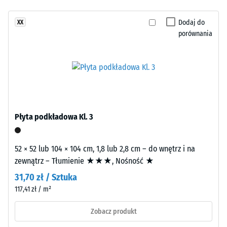
wyrazistą,
godzinach
jeszcze
energetyczną
odciążenia
Dodaj do
XX
żadnego
kompozycję.
(BS 7188)
porównania
produktu
Powierzchnia
do
Gęstość
przyciąga
porównania.
pozorna
uwagę
-
kontrastowym
wartość
charakterem.
skali 1 =
do 780
kg/m³
Płyta podkładowa Kl. 3
Materiał
–
Tłumienie
Składniki
wstrząsów,
52 × 52 lub 104 × 104 cm, 1,8 lub 2,8 cm – do wnętrz i na
i
drgań i
zewnątrz – Tłumienie ★★★, Nośność ★
budowa
dźwięków
31,70 zł / Sztuka
uderzeniowych
117,41 zł / m²
– Wartość
Wyrób
skali 2 =
ma
Zobacz produkt
komfortowe
budowę
tłumienie