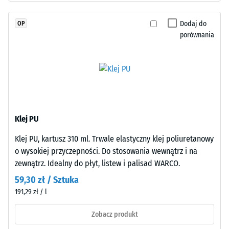
wody (EN 12616) –
masie
Skala 5 =
i
Dodaj do
OP
Infiltracja ok.
połączonego
porównania
1000 mm/h (1000
stabilizowanym
l/h/m²)
UV
Odporność
poliuretanem.
na poślizg
Powierzchnia
(EN 16165)
warstwy
– Wartość
użytkowej
skali 4 =
Klej PU
ma
średni kąt
otwartoporową
akceptacji
Klej PU, kartusz 310 ml. Trwale elastyczny klej poliuretanowy
strukturę.
ok. 16°,
o wysokiej przyczepności. Do stosowania wewnątrz i na
Warstwę
grupa R10
zewnątrz. Idealny do płyt, listew i palisad WARCO.
nośną
Izolacja
59,30 zł / Sztuka
wykonano
termiczna –
191,29 zł / l
z
Wartość
oczyszczonego,
skali 2 =
Zobacz produkt
czarnego
Przewodność